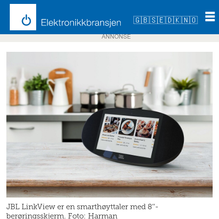
🇬🇧
🇸🇪
🇩🇰
🇳🇴
ANNONSE
JBL LinkView er en smarthøyttaler med 8’’-
berøringsskjerm. Foto: Harman