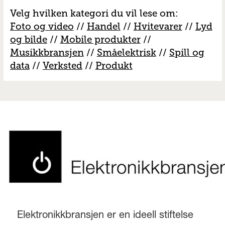
Velg hvilken kategori du vil lese om:
Foto og video
//
Handel
//
H
vitevarer
//
Lyd
og bilde
//
Mobile produkter
//
M
usikkbransjen
//
S
måelektrisk
//
S
pill og
data
//
V
erksted
//
Produkt
Elektronikkbransjen er en ideell stiftelse