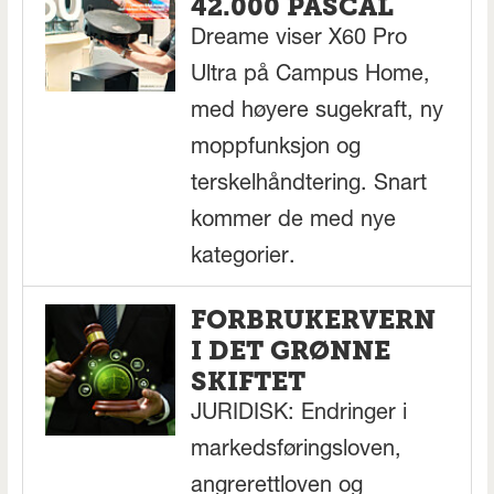
42.000 PASCAL
Dreame viser X60 Pro
Ultra på Campus Home,
med høyere sugekraft, ny
moppfunksjon og
terskelhåndtering. Snart
kommer de med nye
kategorier.
FORBRUKERVERN
I DET GRØNNE
SKIFTET
JURIDISK: Endringer i
markedsføringsloven,
angrerettloven og