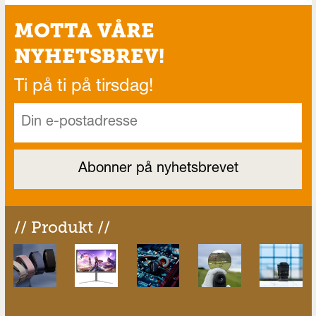
MOTTA VÅRE
NYHETSBREV!
Ti på ti på tirsdag!
// Produkt //