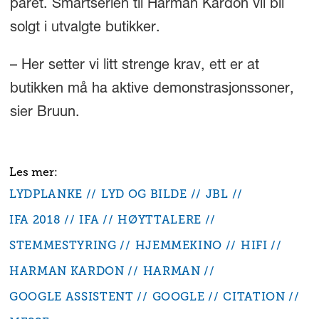
paret. Smartserien til Harman Kardon vil bli
solgt i utvalgte butikker.
– Her setter vi litt strenge krav, ett er at
butikken må ha aktive demonstrasjonssoner,
sier Bruun.
LYDPLANKE
LYD OG BILDE
JBL
IFA 2018
IFA
HØYTTALERE
STEMMESTYRING
HJEMMEKINO
HIFI
HARMAN KARDON
HARMAN
GOOGLE ASSISTENT
GOOGLE
CITATION