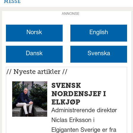
MESSE
ANNONSE
Norsk
English
Dansk
Svenska
// Nyeste artikler //
SVENSK
NORDENSJEF I
ELKJØP
Administrerende direktør
Niclas Eriksson i
Elgiganten Sverige er fra