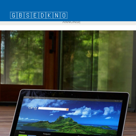
🇬🇧
🇸🇪
🇩🇰
🇳🇴
ANNONSE