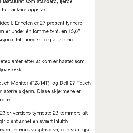
tastaturet som standard, fjerde
 for raskere oppstart.
ideell. Enheten er 27 prosent tynnere
som er under én tomme tynt, en 15,6”
sjonalitet, noen som gjør at den
eteplanter etter at korn er høstet som
ljøavtrykk.
Touch Monitor (P2314T) og Dell 27 Touch
en større skjerm. Disse skjermene er
grene.
on 23 er verdens tynneste 23-tommers alt-
ir blant annet en svært intuitiv
bedre berøringsopplevelse, noe som gjør