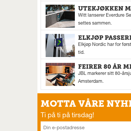
UTEKJØKKEN M
Witt lanserer Everdure S
settes sammen.
ELKJØP PASSER
Elkjøp Nordic har for fø
tid.
FEIRER 80 ÅR M
JBL markerer sitt 80-årsj
Amsterdam.
MOTTA VÅRE NYH
Ti på ti på tirsdag!