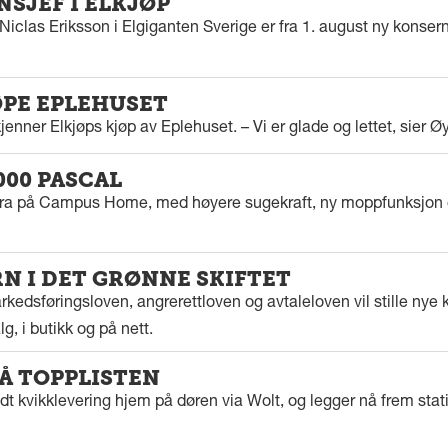
SJEF I ELKJØP
iclas Eriksson i Elgiganten Sverige er fra 1. august ny konserns
ØPE EPLEHUSET
enner Elkjøps kjøp av Eplehuset. – Vi er glade og lettet, sier Ø
000 PASCAL
tra på Campus Home, med høyere sugekraft, ny moppfunksjon 
 I DET GRØNNE SKIFTET
kedsføringsloven, angrerettloven og avtaleloven vil stille nye k
g, i butikk og på nett.
PÅ TOPPLISTEN
dt kvikklevering hjem på døren via Wolt, og legger nå frem stat