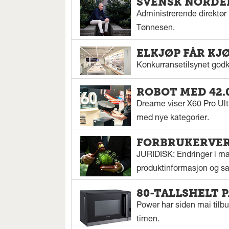
SVENSK NORDEN
Administrerende direktør N
Tønnesen.
ELKJØP FÅR KJ
Konkurransetilsynet godkj
ROBOT MED 42.
Dreame viser X60 Pro Ul
med nye kategorier.
FORBRUKERVERN
JURIDISK: Endringer i mar
produktinformasjon og sal
80-TALLSHELT 
Power har siden mai tilbu
timen.