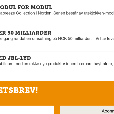
ODUL FOR MODUL
eabreeze Collection i Norden. Serien består av utekjøkken-modu
ER 50 MILLIARDER
rste gang rundet en omsetning på NOK 50 milliarder. – Vi har l
ED JBL-LYD
ubileum med en rekke nye produkter innen bærbare høyttalere, f
ETSBREV!