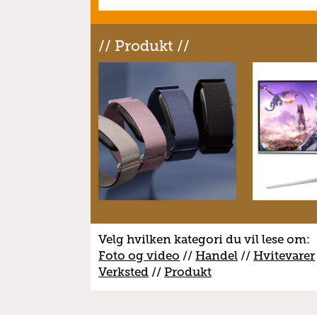
// Produkt //
Velg hvilken kategori du vil lese om:
Foto og video
//
Handel
//
H
vitevarer
V
erksted
//
Produkt