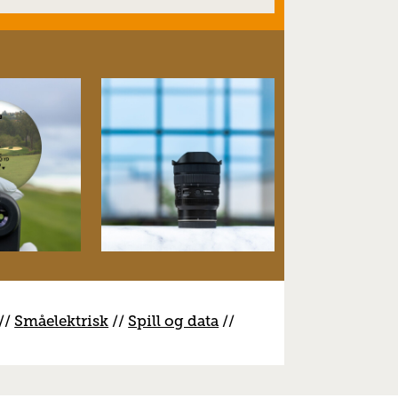
//
S
måelektrisk
//
S
pill og data
//