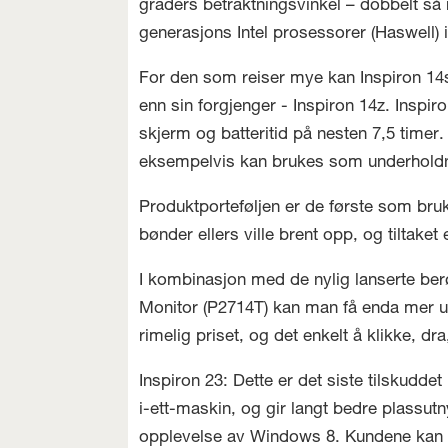
graders betraktningsvinkel – dobbelt s
generasjons Intel prosessorer (Haswell) i
For den som reiser mye kan Inspiron 14s 
enn sin forgjenger - Inspiron 14z. Inspi
skjerm og batteritid på nesten 7,5 timer
eksempelvis kan brukes som underholdn
Produktporteføljen er de første som bruk
bønder ellers ville brent opp, og tiltake
I kombinasjon med de nylig lanserte be
Monitor (P2714T) kan man få enda mer ut 
rimelig priset, og det enkelt å klikke, d
Inspiron 23: Dette er det siste tilskudde
i-ett-maskin, og gir langt bedre plassutny
opplevelse av Windows 8. Kundene kan b