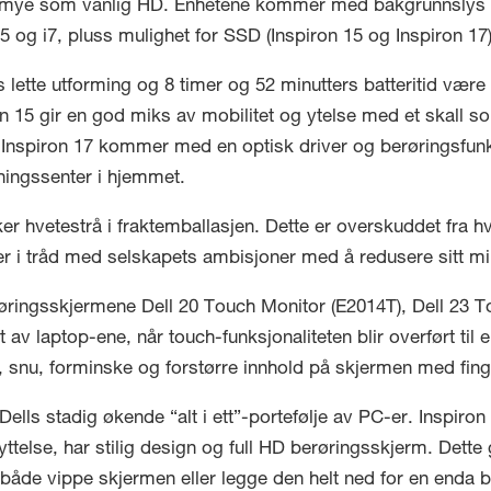
å mye som vanlig HD. Enhetene kommer med bakgrunnslys i 
5 og i7, pluss mulighet for SSD (Inspiron 15 og Inspiron 17)
lette utforming og 8 timer og 52 minutters batteritid være 
ron 15 gir en god miks av mobilitet og ytelse med et skall 
. Inspiron 17 kommer med en optisk driver og berøringsfunk
ingssenter i hjemmet.
er hvetestrå i fraktemballasjen. Dette er overskuddet fra hv
t er i tråd med selskapets ambisjoner med å redusere sitt mi
røringsskjermene Dell 20 Touch Monitor (E2014T), Dell 23 
av laptop-ene, når touch-funksjonaliteten blir overført til 
ra, snu, forminske og forstørre innhold på skjermen med fin
t Dells stadig økende “alt i ett”-portefølje av PC-er. Inspir
ttelse, har stilig design og full HD berøringsskjerm. Dette g
åde vippe skjermen eller legge den helt ned for en enda 