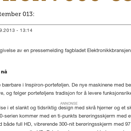
ptember 013:
09.2013 - 13:14
givelse av en pressemelding fagbladet Elektronikkbransjen 
 nå
nye bærbare i Inspiron-porteføljen. De nye maskinene med
, og følger porteføljens tradisjon for å levere funksjonsrike 
ANNONSE
else i et slankt og tidsriktig design med skrå hjørner og et 
 7000-serien kommer med en ti-punkts berøringsskjerm med e
både full HD, vibrerende 300-nit berøringsskjerm med 97 