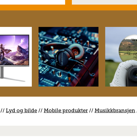
//
Lyd og bilde
//
Mobile produkter
//
M
usikkbransjen