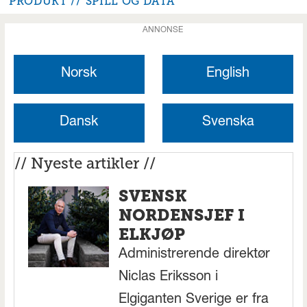
PRODUKT
SPILL OG DATA
ANNONSE
Norsk
English
Dansk
Svenska
// Nyeste artikler //
SVENSK
NORDENSJEF I
ELKJØP
Administrerende direktør
Niclas Eriksson i
Elgiganten Sverige er fra