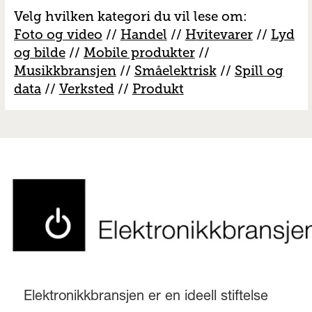
Velg hvilken kategori du vil lese om:
Foto og video
//
Handel
//
H
vitevarer
//
Lyd
og bilde
//
Mobile produkter
//
M
usikkbransjen
//
S
måelektrisk
//
S
pill og
data
//
V
erksted
//
Produkt
Elektronikkbransjen er en ideell stiftelse