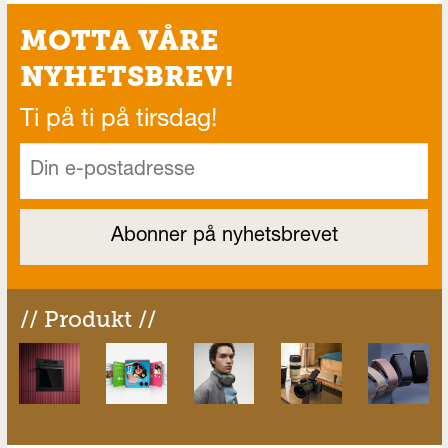
MOTTA VÅRE
NYHETSBREV!
Ti på ti på tirsdag!
// Produkt //