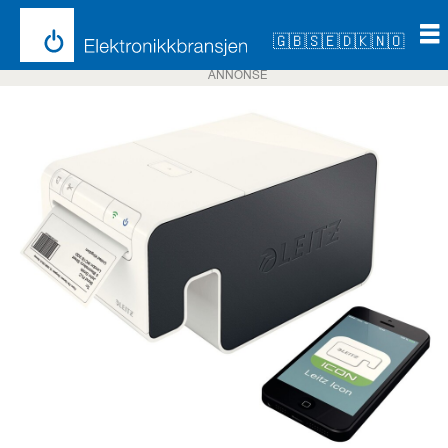
🇬🇧
🇸🇪
🇩🇰
🇳🇴
ANNONSE