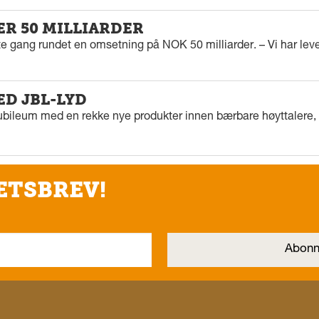
ER 50 MILLIARDER
rste gang rundet en omsetning på NOK 50 milliarder. – Vi har l
ED JBL-LYD
ubileum med en rekke nye produkter innen bærbare høyttalere, f
ETSBREV!