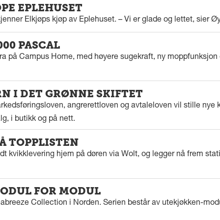
ØPE EPLEHUSET
enner Elkjøps kjøp av Eplehuset. – Vi er glade og lettet, sier Ø
000 PASCAL
tra på Campus Home, med høyere sugekraft, ny moppfunksjon 
 I DET GRØNNE SKIFTET
kedsføringsloven, angrerettloven og avtaleloven vil stille nye k
g, i butikk og på nett.
PÅ TOPPLISTEN
dt kvikklevering hjem på døren via Wolt, og legger nå frem stat
ODUL FOR MODUL
eabreeze Collection i Norden. Serien består av utekjøkken-modu