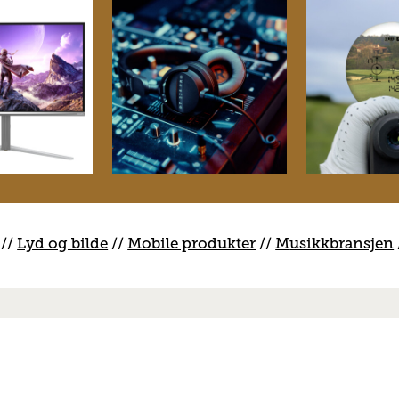
//
Lyd og bilde
//
Mobile produkter
//
M
usikkbransjen