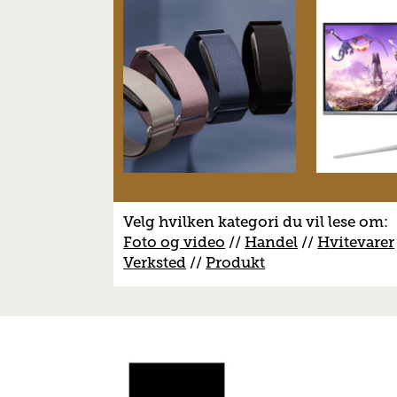
Velg hvilken kategori du vil lese om:
Foto og video
//
Handel
//
H
vitevarer
V
erksted
//
Produkt