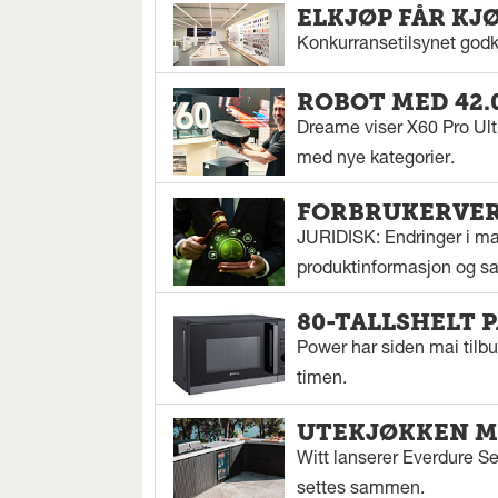
ELKJØP FÅR KJ
Konkurransetilsynet godkj
ROBOT MED 42.
Dreame viser X60 Pro Ul
med nye kategorier.
FORBRUKERVERN
JURIDISK: Endringer i mar
produktinformasjon og sal
80-TALLSHELT 
Power har siden mai tilbu
timen.
UTEKJØKKEN M
Witt lanserer Everdure S
settes sammen.