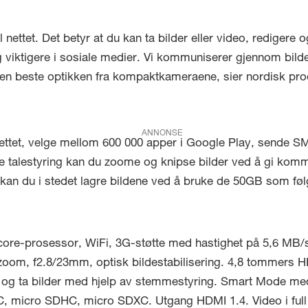
il nettet. Det betyr at du kan ta bilder eller video, rediger
e og viktigere i sosiale medier. Vi kommuniserer gjennom b
 den beste optikken fra kompaktkameraene, sier nordisk p
ANNONSE
ttet, velge mellom 600 000 apper i Google Play, sende SM
e talestyring kan du zoome og knipse bilder ved å gi komma
kan du i stedet lagre bildene ved å bruke de 50GB som fø
core-prosessor, WiFi, 3G-støtte med hastighet på 5,6 MB/s 
m, f2.8/23mm, optisk bildestabilisering. 4,8 tommers HD 
m og ta bilder med hjelp av stemmestyring. Smart Mode med 
C, micro SDHC, micro SDXC. Utgang HDMI 1.4. Video i ful