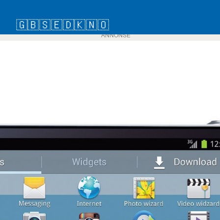
🇬🇧
🇸🇪
🇩🇰
🇳🇴
ANNONSE