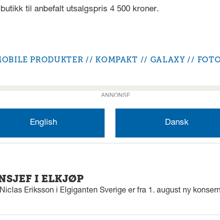
 butikk til anbefalt utsalgspris 4 500 kroner.
OBILE PRODUKTER
KOMPAKT
GALAXY
FOTO
ANNONSE
English
Dansk
SJEF I ELKJØP
iclas Eriksson i Elgiganten Sverige er fra 1. august ny konserns