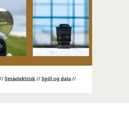
//
S
måelektrisk
//
S
pill og data
//