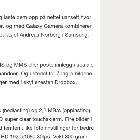
e og laste dem opp på nettet uansett hvor
ilder, og med Galaxy Camera kombinerer
roduktsjef Andreas Norberg i Samsung.
S og MMS eller poste innlegg i sosiale
ndoer. Og i stedet for å lagre bildene
lger med i skytjenesten Dropbox.
(nedlasting) og 2,2 MB/s (opplasting).
super clear touchskjerm. Fire bilder i
femten ulike fotoinnstillinger for bedre
l HD 1920x1080 30fps. Vekt 300 gram.