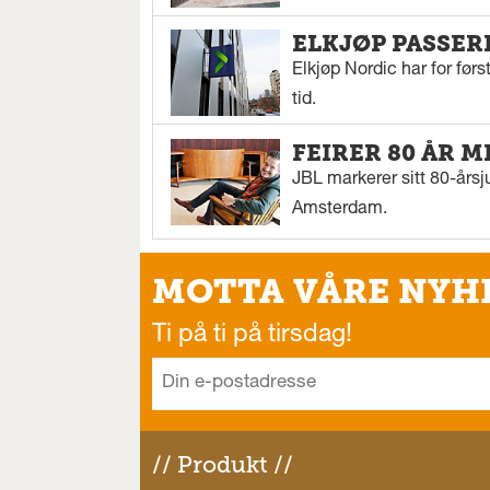
ELKJØP PASSER
Elkjøp Nordic har for fø
tid.
FEIRER 80 ÅR M
JBL markerer sitt 80-årsj
Amsterdam.
MOTTA VÅRE NYH
Ti på ti på tirsdag!
// Produkt //