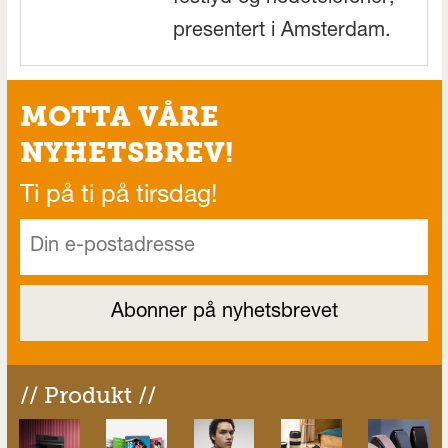
presentert i Amsterdam.
MOTTA VÅRE
NYHETSBREV!
Ti på ti på tirsdag!
// Produkt //