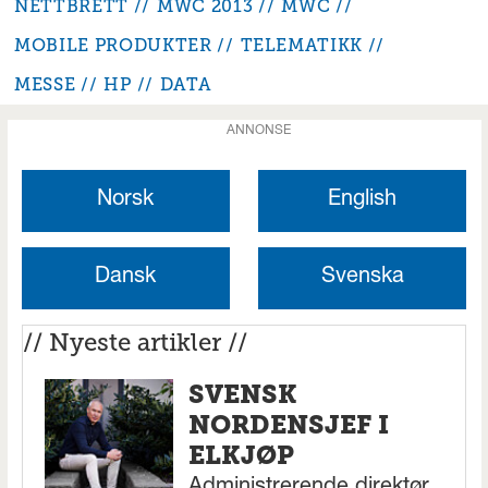
NETTBRETT
MWC 2013
MWC
MOBILE PRODUKTER
TELEMATIKK
MESSE
HP
DATA
ANNONSE
Norsk
English
Dansk
Svenska
// Nyeste artikler //
SVENSK
NORDENSJEF I
ELKJØP
Administrerende direktør