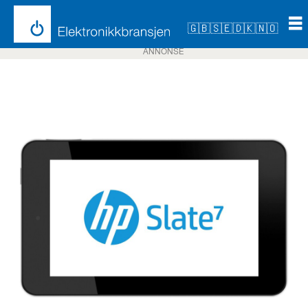
🇬🇧
🇸🇪
🇩🇰
🇳🇴
ANNONSE