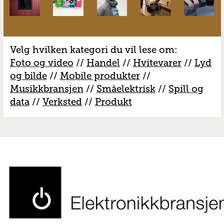
Velg hvilken kategori du vil lese om:
Foto og video
//
Handel
//
H
vitevarer
//
Lyd
og bilde
//
Mobile produkter
//
M
usikkbransjen
//
S
måelektrisk
//
S
pill og
data
//
V
erksted
//
Produkt