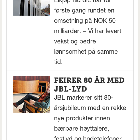
Elkjøp Nordic har for
første gang rundet en
omsetning på NOK 50
milliarder. – Vi har levert
vekst og bedre
lønnsomhet på samme
tid.
FEIRER 80 ÅR MED
JBL-LYD
JBL markerer sitt 80-
årsjubileum med en rekke
nye produkter innen
bærbare høyttalere,
festlyd og hodetelefoner,