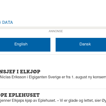
G DATA
ANNONSE
English
Dansk
SJEF I ELKJØP
iclas Eriksson i Elgiganten Sverige er fra 1. august ny konserns
ØPE EPLEHUSET
enner Elkjøps kjøp av Eplehuset. – Vi er glade og lettet, sier Ø