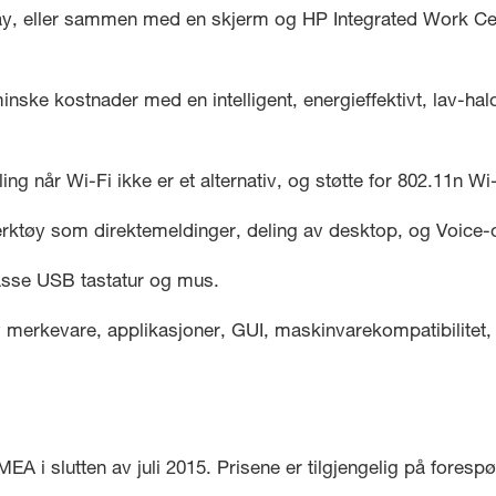
ay, eller sammen med en skjerm og HP Integrated Work Cent
minske kostnader med en intelligent, energieffektivt, la
ling når Wi-Fi ikke er et alternativ, og støtte for 802.11n Wi
erktøy som direktemeldinger, deling av desktop, og Voice-o
asse USB tastatur og mus.
v merkevare, applikasjoner, GUI, maskinvarekompatibilitet,
EA i slutten av juli 2015. Prisene er tilgjengelig på forespø