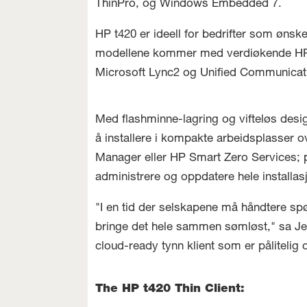
ThinPro, og Windows Embedded 7.
HP t420 er ideell for bedrifter som ønsk
modellene kommer med verdiøkende HP-pr
Microsoft Lync2 og Unified Communicat
Med flashminne-lagring og vifteløs desig
å installere i kompakte arbeidsplasser 
Manager eller HP Smart Zero Services; p
administrere og oppdatere hele installa
"I en tid der selskapene må håndtere s
bringe det hele sammen sømløst," sa Jeff
cloud-ready tynn klient som er pålitelig o
The HP t420 Thin Client: