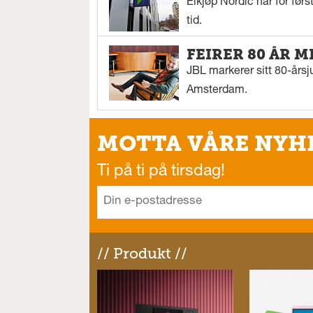
Elkjøp Nordic har for fø
tid.
FEIRER 80 ÅR M
JBL markerer sitt 80-årsj
Amsterdam.
MOTTA VÅRE NYH
Ti på ti på tirsdag!
// Produkt //