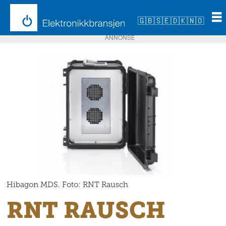
🇬🇧
🇸🇪
🇩🇰
🇳🇴
ANNONSE
Hibagon MDS. Foto: RNT Rausch
RNT RAUSCH