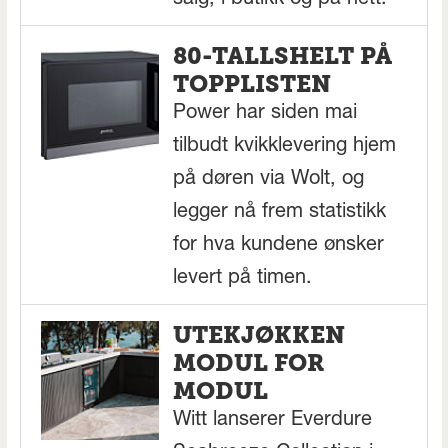
salg, i butikk og på nett.
80-TALLSHELT PÅ
TOPPLISTEN
Power har siden mai
tilbudt kvikklevering hjem
på døren via Wolt, og
legger nå frem statistikk
for hva kundene ønsker
levert på timen.
UTEKJØKKEN
MODUL FOR
MODUL
Witt lanserer Everdure