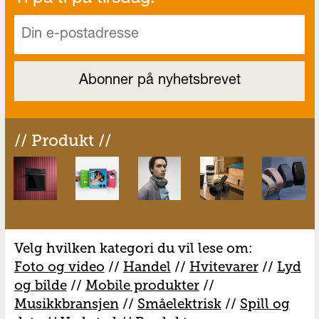
// Produkt //
Velg hvilken kategori du vil lese om:
Foto og video
//
Handel
//
H
vitevarer
//
Lyd
og bilde
//
Mobile produkter
//
M
usikkbransjen
//
S
måelektrisk
//
S
pill og