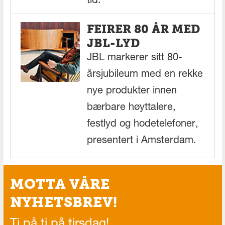
tid.
FEIRER 80 ÅR MED
JBL-LYD
JBL markerer sitt 80-
årsjubileum med en rekke
nye produkter innen
bærbare høyttalere,
festlyd og hodetelefoner,
presentert i Amsterdam.
MOTTA VÅRE
NYHETSBREV!
Ti på ti på tirsdag!