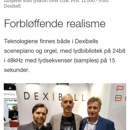
fungerer som lydkort over USB. Pris: 11.000,- Foto:
Dexibell.
Forbløffende realisme
Teknologiene finnes både i Dexibells
scenepiano og orgel, med lydbibliotek på 24bit
i 48kHz med lydsekvenser (samples) på 15
sekunder.