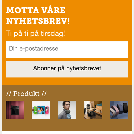
MOTTA VÅRE
NYHETSBREV!
Ti på ti på tirsdag!
// Produkt //