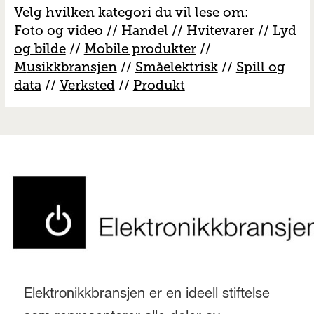
Velg hvilken kategori du vil lese om:
Foto og video
//
Handel
//
H
vitevarer
//
Lyd
og bilde
//
Mobile produkter
//
M
usikkbransjen
//
S
måelektrisk
//
S
pill og
data
//
V
erksted
//
Produkt
Elektronikkbransjen er en ideell stiftelse