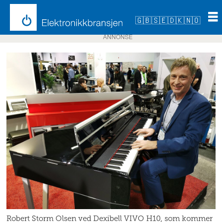
🇬🇧
🇸🇪
🇩🇰
🇳🇴
ANNONSE
Robert Storm Olsen ved Dexibell VIVO H10, som kommer