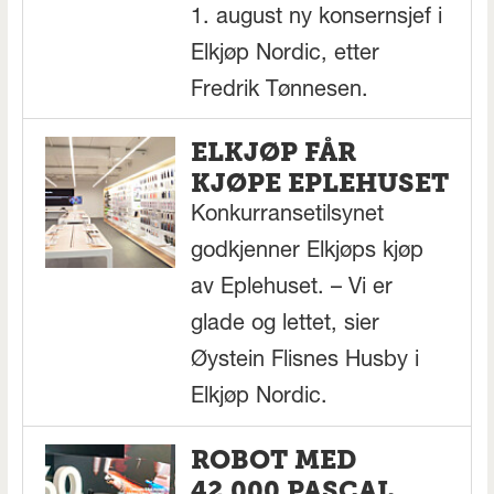
1. august ny konsernsjef i
Elkjøp Nordic, etter
Fredrik Tønnesen.
ELKJØP FÅR
KJØPE EPLEHUSET
Konkurransetilsynet
godkjenner Elkjøps kjøp
av Eplehuset. – Vi er
glade og lettet, sier
Øystein Flisnes Husby i
Elkjøp Nordic.
ROBOT MED
42.000 PASCAL