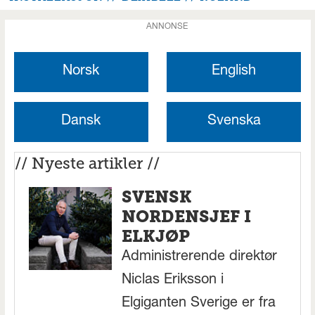
ANNONSE
Norsk
English
Dansk
Svenska
// Nyeste artikler //
SVENSK
NORDENSJEF I
ELKJØP
Administrerende direktør
Niclas Eriksson i
Elgiganten Sverige er fra