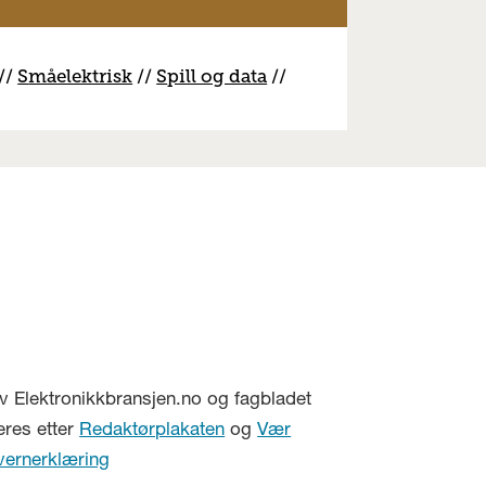
//
S
måelektrisk
//
S
pill og data
//
v Elektronikkbransjen.no og fagbladet
eres etter
Redaktørplakaten
og
Vær
vernerklæring