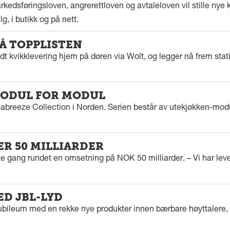
kedsføringsloven, angrerettloven og avtaleloven vil stille nye k
g, i butikk og på nett.
PÅ TOPPLISTEN
dt kvikklevering hjem på døren via Wolt, og legger nå frem stat
ODUL FOR MODUL
eabreeze Collection i Norden. Serien består av utekjøkken-modu
ER 50 MILLIARDER
rste gang rundet en omsetning på NOK 50 milliarder. – Vi har l
ED JBL-LYD
ubileum med en rekke nye produkter innen bærbare høyttalere, f