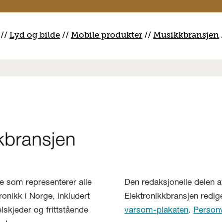
//
Lyd og bilde
//
Mobile produkter
//
M
usikkbransjen
lse som representerer alle
Den redaksjonelle delen a
ronikk i Norge, inkludert
Elektronikkbransjen redig
elskjeder og frittstående
varsom-plakaten
.
Person