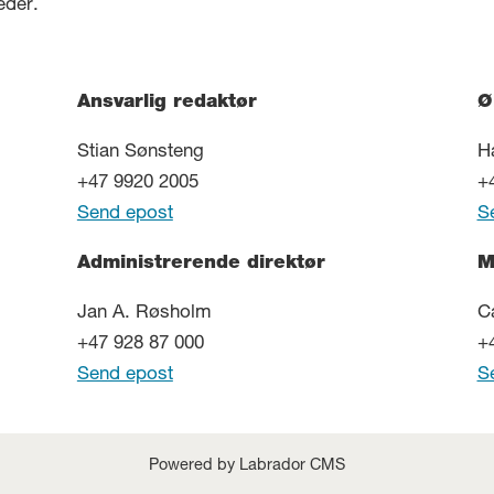
eder.
Ansvarlig redaktør
Ø
Stian Sønsteng
H
+47 9920 2005
+
Send epost
S
Administrerende direktør
M
Jan A. Røsholm
C
+47 928 87 000
+
Send epost
S
Powered by Labrador CMS