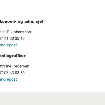
konomi- og adm. sjef
ans F. Johansson
47 41 30 33 12
end epost
ediegrafiker
athrine Pedersen
47 93 43 93 85
end epost