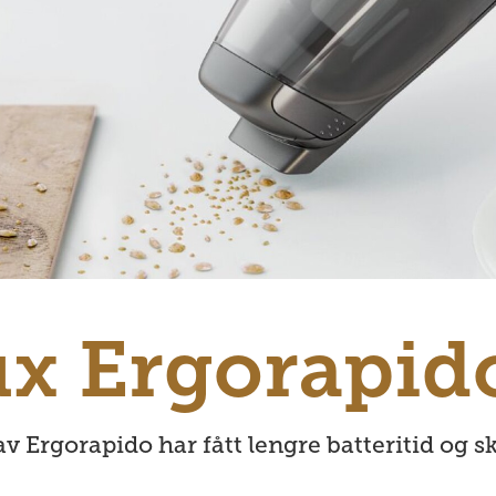
ux Ergorapid
v Ergorapido har fått lengre batteritid og s