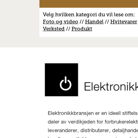
Velg hvilken kategori du vil lese om:
Foto og video
//
Handel
//
H
vitevarer
V
erksted
//
Produkt
Elektronikkbransjen er en ideell stifte
deler av verdikjeden for forbrukerelekt
leverandører, distributører, detaljhand