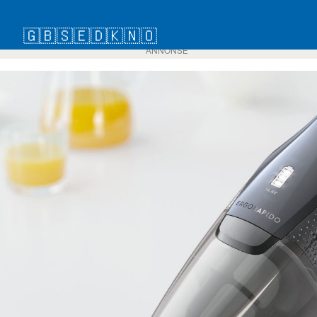
🇬🇧
🇸🇪
🇩🇰
🇳🇴
ANNONSE