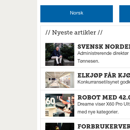
Norsk
// Nyeste artikler //
SVENSK NORDEN
Administrerende direktør N
Tønnesen.
ELKJØP FÅR KJ
Konkurransetilsynet godkj
ROBOT MED 42.
Dreame viser X60 Pro Ul
med nye kategorier.
FORBRUKERVERN