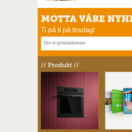
MOTTA VÅRE NYH
Ti på ti på tirsdag!
// Produkt //