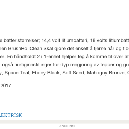
atteristørrelser; 14,4 volt litiumbatteri, 18 volts litiumbat
en BrushRollClean Skal gjøre det enkelt å fjerne hår og fibe
er. En håndholdt 2 i 1-enhet hjelper feg å komme til over a
s også hurtiginnstillinger for dyp rengjøring av tepper og gu
ey, Space Teal, Ebony Black, Soft Sand, Mahogny Bronze, Ch
 2017.
EKTRISK
ANNONSE