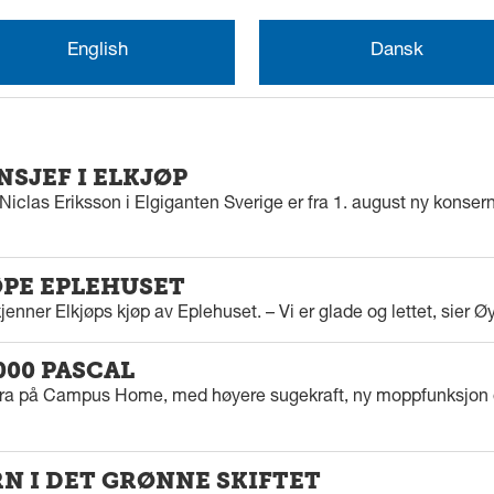
English
Dansk
SJEF I ELKJØP
iclas Eriksson i Elgiganten Sverige er fra 1. august ny konserns
ØPE EPLEHUSET
enner Elkjøps kjøp av Eplehuset. – Vi er glade og lettet, sier Ø
000 PASCAL
tra på Campus Home, med høyere sugekraft, ny moppfunksjon 
 I DET GRØNNE SKIFTET