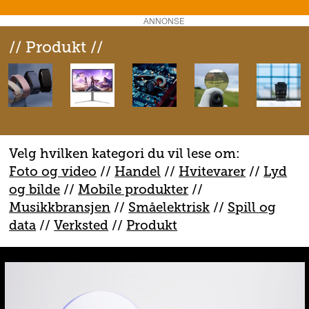
ANNONSE
// Produkt //
Velg hvilken kategori du vil lese om:
Foto og video
//
Handel
//
H
vitevarer
//
Lyd
og bilde
//
Mobile produkter
//
M
usikkbransjen
//
S
måelektrisk
//
S
pill og
data
//
V
erksted
//
Produkt