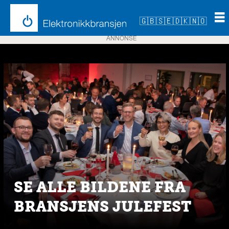
🇬🇧
🇸🇪
🇩🇰
🇳🇴
ANNONSE
Emne:
årets
2022-
2023
SE ALLE BILDENE FRA
BRANSJENS JULEFEST