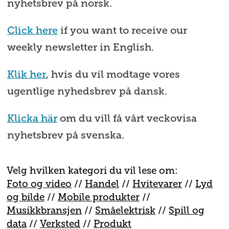
nyhetsbrev på norsk.
Click here
if you want to receive our
weekly newsletter in English.
Klik her
, hvis du vil modtage vores
ugentlige nyhedsbrev på dansk.
Klicka här
om du vill få vårt veckovisa
nyhetsbrev på svenska.
Velg hvilken kategori du vil lese om:
Foto og video
//
Handel
//
H
vitevarer
//
Lyd
og bilde
//
Mobile produkter
//
M
usikkbransjen
//
S
måelektrisk
//
S
pill og
data
//
V
erksted
//
Produkt