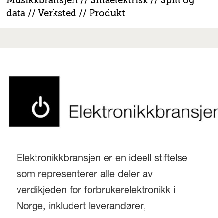
M
usikkbransjen
//
S
måelektrisk
//
S
pill og
data
//
V
erksted
//
Produkt
Elektronikkbransjen er en ideell stiftelse
som representerer alle deler av
verdikjeden for forbrukerelektronikk i
Norge, inkludert leverandører,