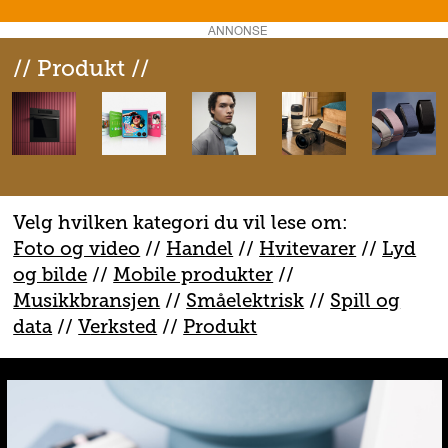
ANNONSE
// Produkt //
Velg hvilken kategori du vil lese om:
Foto og video
//
Handel
//
H
vitevarer
//
Lyd
og bilde
//
Mobile produkter
//
M
usikkbransjen
//
S
måelektrisk
//
S
pill og
data
//
V
erksted
//
Produkt