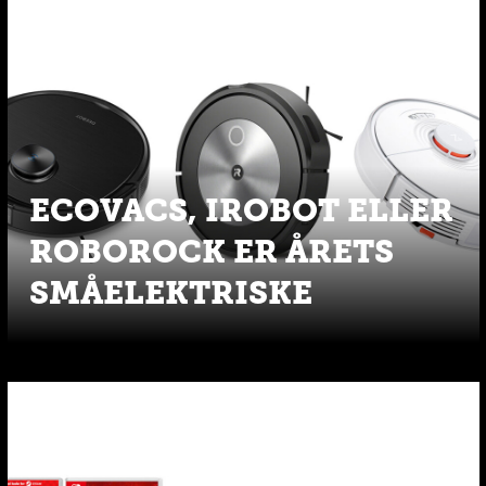
ECOVACS, IROBOT ELLER
ROBOROCK ER ÅRETS
SMÅELEKTRISKE