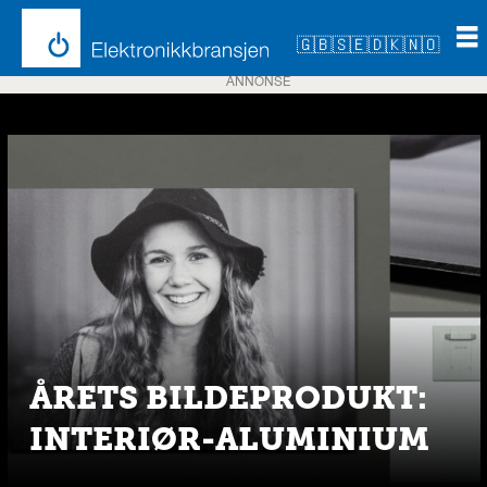
🇬🇧
🇸🇪
🇩🇰
🇳🇴
ANNONSE
Emne:
årets
produkt
ÅRETS BILDEPRODUKT:
INTERIØR-ALUMINIUM