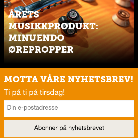
ÅRETS
MUSIKKPRODUKT:
MINUENDO
ØREPROPPER
MOTTA VÅRE NYHETSBREV!
Ti på ti på tirsdag!