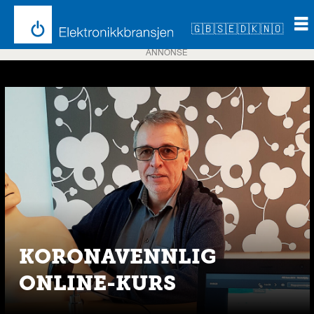
🇬🇧
🇸🇪
🇩🇰
🇳🇴
ANNONSE
Emne:
fse
KORONAVENNLIG
ONLINE-KURS