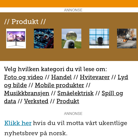
ANNONSE
// Produkt //
Velg hvilken kategori du vil lese om:
Foto og video
//
Handel
//
H
vitevarer
//
Lyd
og bilde
//
Mobile produkter
//
M
usikkbransjen
//
S
måelektrisk
//
S
pill og
data
//
V
erksted
//
Produkt
ANNONSE
Klikk her
hvis du vil motta vårt ukentlige
nyhetsbrev på norsk.