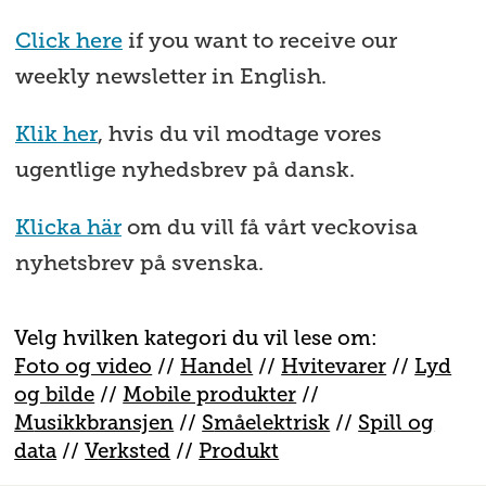
Click here
if you want to receive our
weekly newsletter in English.
Klik her
, hvis du vil modtage vores
ugentlige nyhedsbrev på dansk.
Klicka här
om du vill få vårt veckovisa
nyhetsbrev på svenska.
Velg hvilken kategori du vil lese om:
Foto og video
//
Handel
//
H
vitevarer
//
Lyd
og bilde
//
Mobile produkter
//
M
usikkbransjen
//
S
måelektrisk
//
S
pill og
data
//
V
erksted
//
Produkt