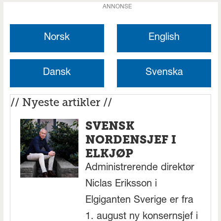
ANNONSE
Norsk
English
Dansk
Svenska
// Nyeste artikler //
SVENSK
NORDENSJEF I
ELKJØP
Administrerende direktør
Niclas Eriksson i
Elgiganten Sverige er fra
1. august ny konsernsjef i