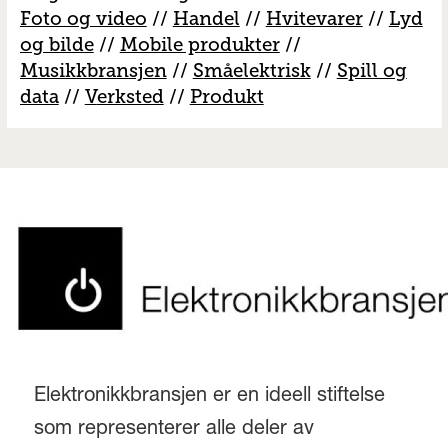
Foto og video
//
Handel
//
H
vitevarer
//
Lyd
og bilde
//
Mobile produkter
//
M
usikkbransjen
//
S
måelektrisk
//
S
pill og
data
//
V
erksted
//
Produkt
Elektronikkbransjen er en ideell stiftelse
som representerer alle deler av