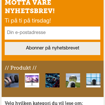
MOTTA VÅRE
NYHETSBREV!
Ti på ti på tirsdag!
// Produkt //
Velg hvilken kategori du vil lese om: