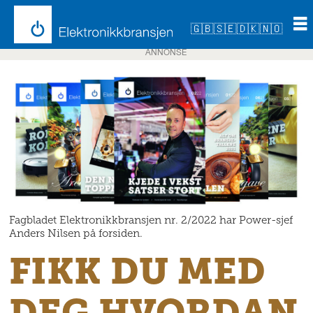
🇬🇧
🇸🇪
🇩🇰
🇳🇴
ANNONSE
Fagbladet Elektronikkbransjen nr. 2/2022 har Power-sjef
Anders Nilsen på forsiden.
FIKK DU MED
DEG HVORDAN