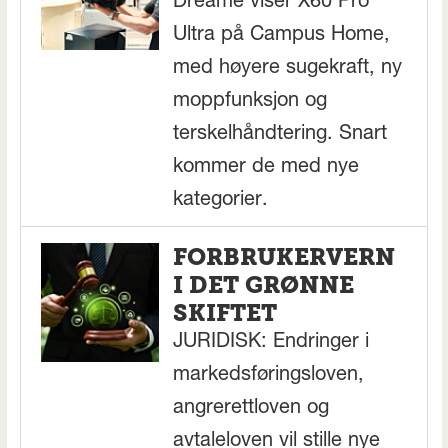
Dreame viser X60 Pro
Ultra på Campus Home,
med høyere sugekraft, ny
moppfunksjon og
terskelhåndtering. Snart
kommer de med nye
kategorier.
FORBRUKERVERN
I DET GRØNNE
SKIFTET
JURIDISK: Endringer i
markedsføringsloven,
angrerettloven og
avtaleloven vil stille nye