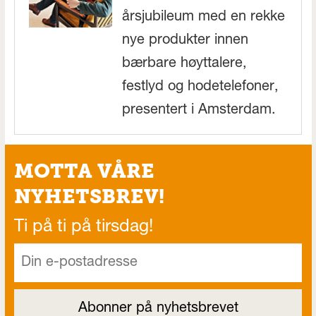
årsjubileum med en rekke
nye produkter innen
bærbare høyttalere,
festlyd og hodetelefoner,
presentert i Amsterdam.
MOTTA VÅRE
NYHETSBREV!
Ti på ti på tirsdag!