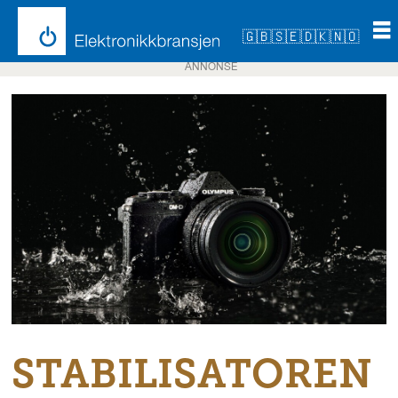
🇬🇧
🇸🇪
🇩🇰
🇳🇴
ANNONSE
STABILISATOREN