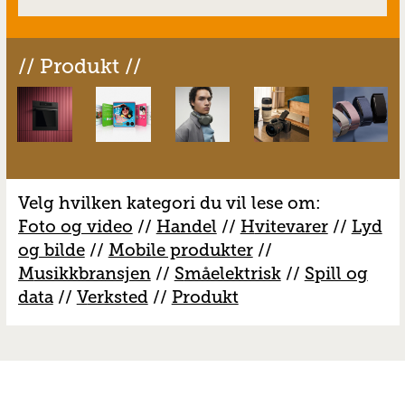
// Produkt //
Velg hvilken kategori du vil lese om:
Foto og video
//
Handel
//
H
vitevarer
//
Lyd
og bilde
//
Mobile produkter
//
M
usikkbransjen
//
S
måelektrisk
//
S
pill og
data
//
V
erksted
//
Produkt