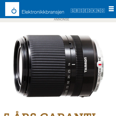
🇬🇧
🇸🇪
🇩🇰
🇳🇴
ANNONSE