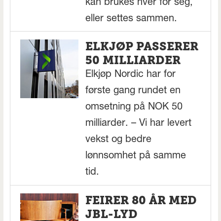
kan brukes hver for seg,
eller settes sammen.
ELKJØP PASSERER
50 MILLIARDER
Elkjøp Nordic har for
første gang rundet en
omsetning på NOK 50
milliarder. – Vi har levert
vekst og bedre
lønnsomhet på samme
tid.
FEIRER 80 ÅR MED
JBL-LYD