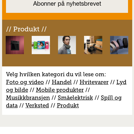
// Produkt //
Velg hvilken kategori du vil lese om:
Foto og video
//
Handel
//
H
vitevarer
//
Lyd
og bilde
//
Mobile produkter
//
M
usikkbransjen
//
S
måelektrisk
//
S
pill og
data
//
V
erksted
//
Produkt