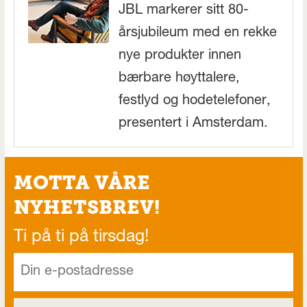
JBL markerer sitt 80-
årsjubileum med en rekke
nye produkter innen
bærbare høyttalere,
festlyd og hodetelefoner,
presentert i Amsterdam.
MOTTA VÅRE
NYHETSBREV!
Ti på ti på tirsdag!