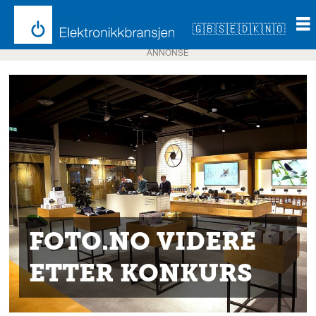
🇬🇧
🇸🇪
🇩🇰
🇳🇴
ANNONSE
FOTO.NO VIDERE
ETTER KONKURS