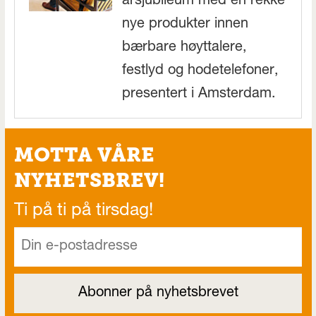
årsjubileum med en rekke
nye produkter innen
bærbare høyttalere,
festlyd og hodetelefoner,
presentert i Amsterdam.
MOTTA VÅRE
NYHETSBREV!
Ti på ti på tirsdag!