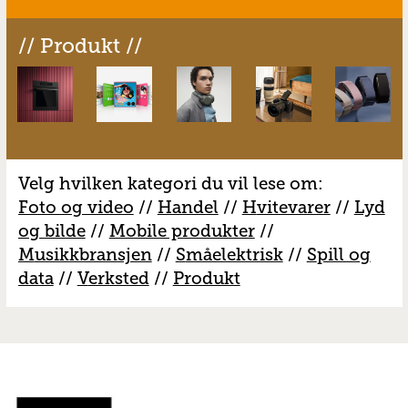
// Produkt //
Velg hvilken kategori du vil lese om:
Foto og video
//
Handel
//
H
vitevarer
//
Lyd
og bilde
//
Mobile produkter
//
M
usikkbransjen
//
S
måelektrisk
//
S
pill og
data
//
V
erksted
//
Produkt