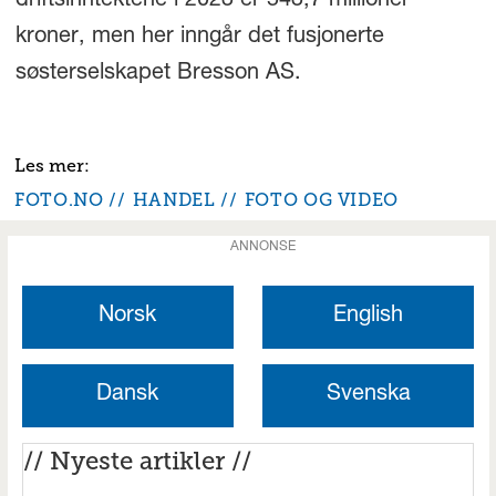
driftsinntektene i 2023 er 543,7 millioner
kroner, men her inngår det fusjonerte
søsterselskapet Bresson AS.
FOTO.NO
HANDEL
FOTO OG VIDEO
ANNONSE
Norsk
English
Dansk
Svenska
// Nyeste artikler //