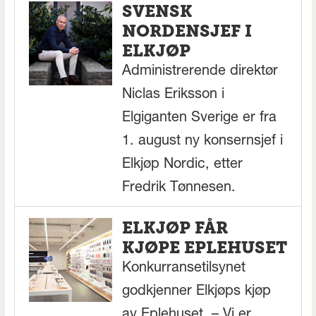
SVENSK
NORDENSJEF I
ELKJØP
Administrerende direktør
Niclas Eriksson i
Elgiganten Sverige er fra
1. august ny konsernsjef i
Elkjøp Nordic, etter
Fredrik Tønnesen.
ELKJØP FÅR
KJØPE EPLEHUSET
Konkurransetilsynet
godkjenner Elkjøps kjøp
av Eplehuset. – Vi er