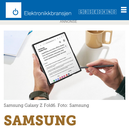
🇬🇧
🇸🇪
🇩🇰
🇳🇴
ANNONSE
Samsung Galaxy Z Fold6. Foto: Samsung
SAMSUNG