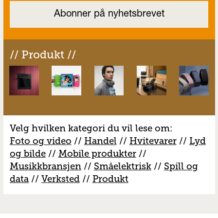
// Produkt //
Velg hvilken kategori du vil lese om:
Foto og video
//
Handel
//
H
vitevarer
//
Lyd
og bilde
//
Mobile produkter
//
M
usikkbransjen
//
S
måelektrisk
//
S
pill og
data
//
V
erksted
//
Produkt