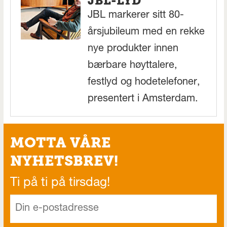
JBL-LYD
JBL markerer sitt 80-
årsjubileum med en rekke
nye produkter innen
bærbare høyttalere,
festlyd og hodetelefoner,
presentert i Amsterdam.
MOTTA VÅRE
NYHETSBREV!
Ti på ti på tirsdag!