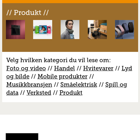
// Produkt //
Velg hvilken kategori du vil lese om:
Foto og video
//
Handel
//
H
vitevarer
//
Lyd
og bilde
//
Mobile produkter
//
M
usikkbransjen
//
S
måelektrisk
//
S
pill og
data
//
V
erksted
//
Produkt