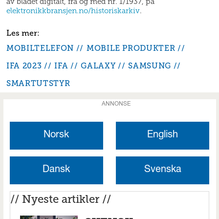
av bladet digitalt, fra og med nr. 1/1937, på
elektronikkbransjen.no/historiskarkiv
.
MOBILTELEFON
MOBILE PRODUKTER
IFA 2023
IFA
GALAXY
SAMSUNG
SMARTUTSTYR
ANNONSE
Norsk
English
Dansk
Svenska
// Nyeste artikler //