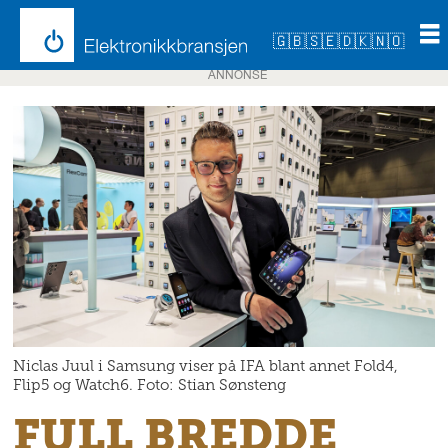
🇬🇧
🇸🇪
🇩🇰
🇳🇴
ANNONSE
Niclas Juul i Samsung viser på IFA blant annet Fold4,
Flip5 og Watch6. Foto: Stian Sønsteng
FULL BREDDE