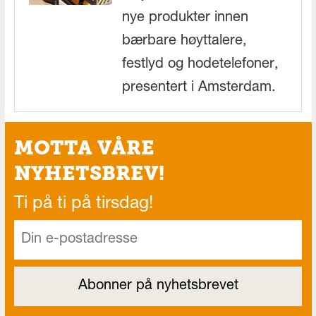
nye produkter innen
bærbare høyttalere,
festlyd og hodetelefoner,
presentert i Amsterdam.
MOTTA VÅRE
NYHETSBREV!
Ti på ti på tirsdag!