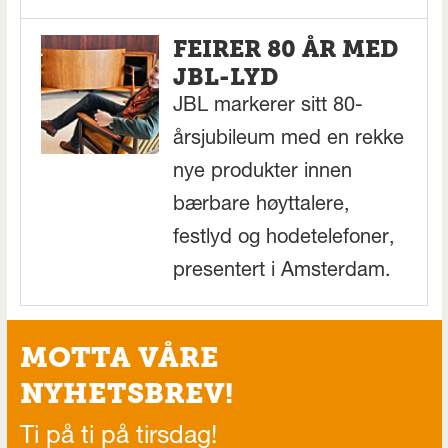
FEIRER 80 ÅR MED
JBL-LYD
JBL markerer sitt 80-
årsjubileum med en rekke
nye produkter innen
bærbare høyttalere,
festlyd og hodetelefoner,
presentert i Amsterdam.
MOTTA VÅRE
NYHETSBREV!
Ti på ti på tirsdag!