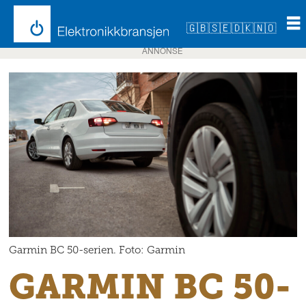
🇬🇧
🇸🇪
🇩🇰
🇳🇴
ANNONSE
Garmin BC 50-serien. Foto: Garmin
GARMIN BC 50-