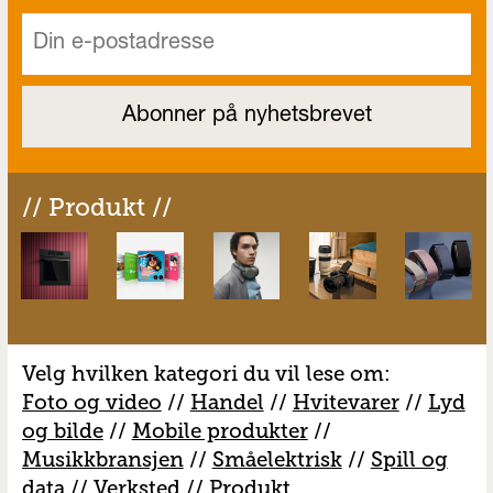
// Produkt //
Velg hvilken kategori du vil lese om:
Foto og video
//
Handel
//
H
vitevarer
//
Lyd
og bilde
//
Mobile produkter
//
M
usikkbransjen
//
S
måelektrisk
//
S
pill og
data
//
V
erksted
//
Produkt