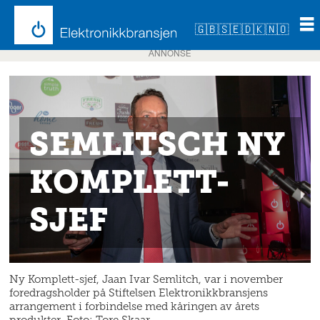
🇬🇧
🇸🇪
🇩🇰
🇳🇴
ANNONSE
SEMLITSCH NY
KOMPLETT-
SJEF
Ny Komplett-sjef, Jaan Ivar Semlitch, var i november
foredragsholder på Stiftelsen Elektronikkbransjens
arrangement i forbindelse med kåringen av årets