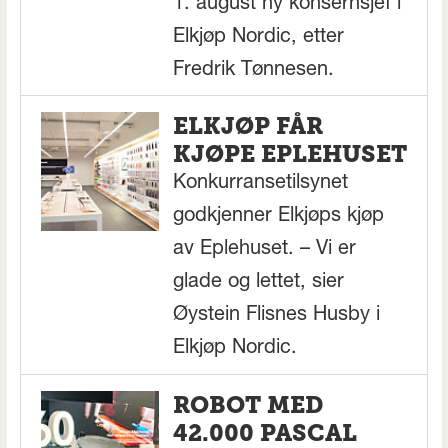
1. august ny konsernsjef i
Elkjøp Nordic, etter
Fredrik Tønnesen.
ELKJØP FÅR
KJØPE EPLEHUSET
Konkurransetilsynet
godkjenner Elkjøps kjøp
av Eplehuset. – Vi er
glade og lettet, sier
Øystein Flisnes Husby i
Elkjøp Nordic.
ROBOT MED
42.000 PASCAL