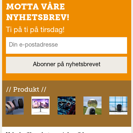
MOTTA VÅRE
NYHETSBREV!
Ti på ti på tirsdag!
// Produkt //