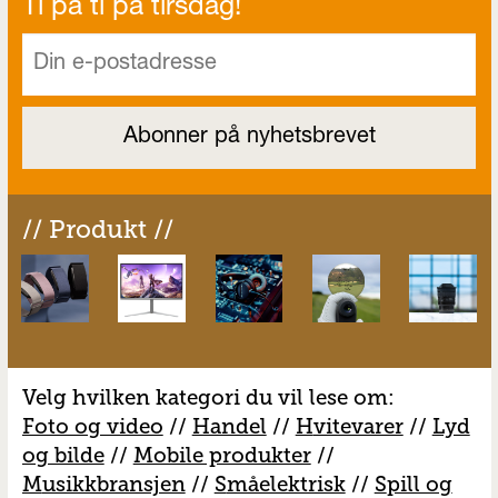
Ti på ti på tirsdag!
// Produkt //
Velg hvilken kategori du vil lese om:
Foto og video
//
Handel
//
H
vitevarer
//
Lyd
og bilde
//
Mobile produkter
//
M
usikkbransjen
//
S
måelektrisk
//
S
pill og