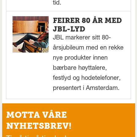
tid.
FEIRER 80 ÅR MED
JBL-LYD
JBL markerer sitt 80-
årsjubileum med en rekke
nye produkter innen
bærbare høyttalere,
festlyd og hodetelefoner,
presentert i Amsterdam.
MOTTA VÅRE
NYHETSBREV!