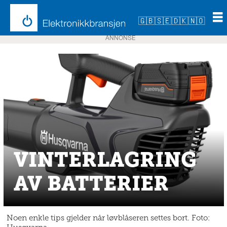
🇬🇧
🇸🇪
🇩🇰
🇳🇴
ANNONSE
VINTERLAGRING
AV BATTERIER
Noen enkle tips gjelder når løvblåseren settes bort. Foto: