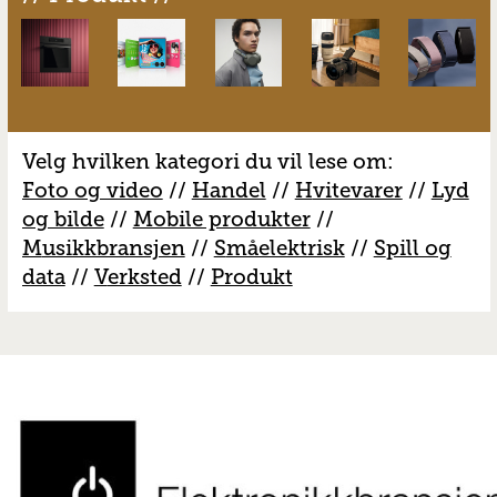
Velg hvilken kategori du vil lese om:
Foto og video
//
Handel
//
H
vitevarer
//
Lyd
og bilde
//
Mobile produkter
//
M
usikkbransjen
//
S
måelektrisk
//
S
pill og
data
//
V
erksted
//
Produkt