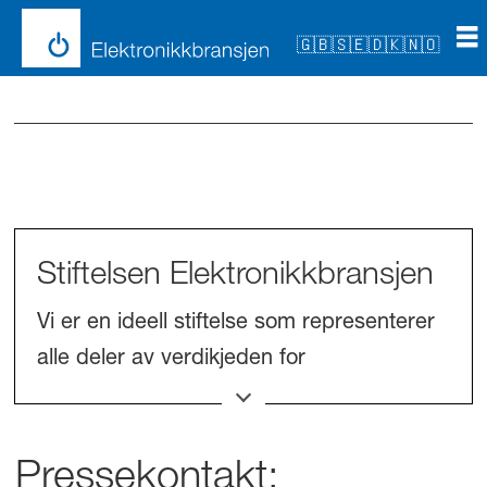
🇬🇧
🇸🇪
🇩🇰
🇳🇴
Stiftelsen Elektronikkbransjen
Vi er en ideell stiftelse som representerer
alle deler av verdikjeden for
forbrukerelektronikk i Norge, inkludert
leverandører, distributører,
detaljhandelskjeder og frittstående
Pressekontakt: