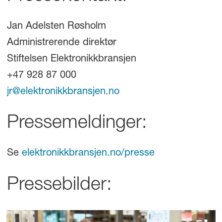
handlere, nettaktører og
serviceverksteder. Elektronikkbransjen er
Jan Adelsten Røsholm
eid av våre medlemmer, som opererer
Administrerende direktør
innenfor forbrukerelektronikk, hvitevarer,
Stiftelsen Elektronikkbransjen
småelektriske produkter, IT-produkter og
+47 928 87 000
telematikk, foto og video, samt produkter
jr@elektronikkbransjen.no
for skjerm, sal og scene, inkludert
Pressemeldinger:
musikkinstrumenter.
Se
elektronikkbransjen.no/presse
Pressebilder: