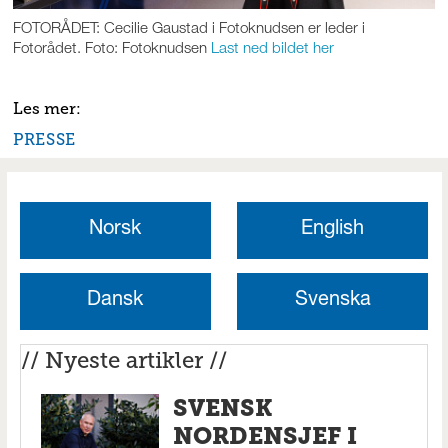
FOTORÅDET: Cecilie Gaustad i Fotoknudsen er leder i
Fotorådet. Foto: Fotoknudsen
Last ned bildet her
PRESSE
Norsk
English
Dansk
Svenska
// Nyeste artikler //
SVENSK
NORDENSJEF I