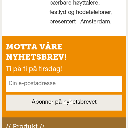
bærbare høyttalere,
festlyd og hodetelefoner,
presentert i Amsterdam.
MOTTA VÅRE
NYHETSBREV!
Ti på ti på tirsdag!
// Produkt //