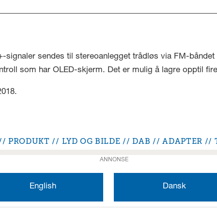
+-signaler sendes til stereoanlegget trådløs via FM-båndet
ll som har OLED-skjerm. Det er mulig å lagre opptil fire f
2018.
PRODUKT
LYD OG BILDE
DAB
ADAPTER
ANNONSE
English
Dansk