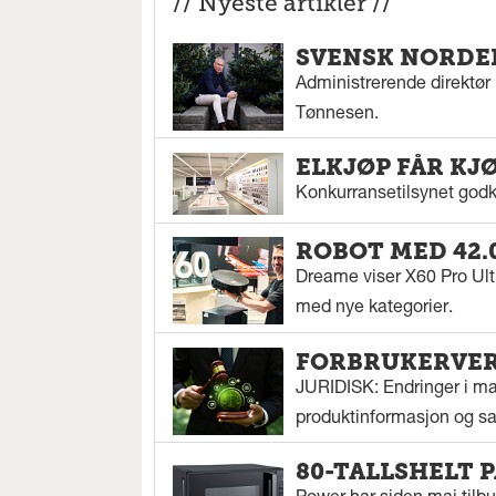
// Nyeste artikler //
SVENSK NORDEN
Administrerende direktør N
Tønnesen.
ELKJØP FÅR KJ
Konkurransetilsynet godkj
ROBOT MED 42.
Dreame viser X60 Pro Ul
med nye kategorier.
FORBRUKERVERN
JURIDISK: Endringer i mar
produktinformasjon og sal
80-TALLSHELT 