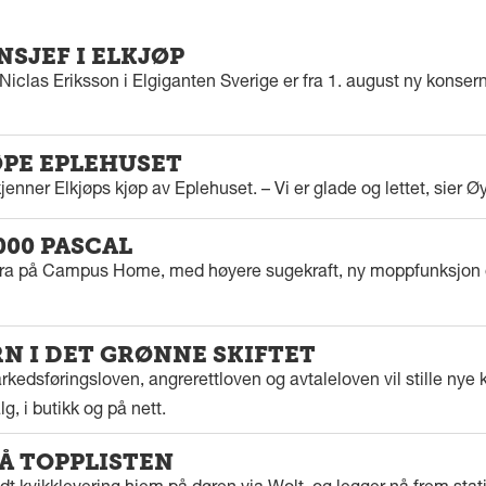
SJEF I ELKJØP
iclas Eriksson i Elgiganten Sverige er fra 1. august ny konserns
ØPE EPLEHUSET
enner Elkjøps kjøp av Eplehuset. – Vi er glade og lettet, sier Ø
000 PASCAL
tra på Campus Home, med høyere sugekraft, ny moppfunksjon 
 I DET GRØNNE SKIFTET
kedsføringsloven, angrerettloven og avtaleloven vil stille nye k
g, i butikk og på nett.
PÅ TOPPLISTEN