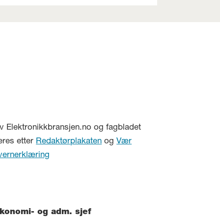
v Elektronikkbransjen.no og fagbladet
eres etter
Redaktørplakaten
og
Vær
vernerklæring
konomi- og adm. sjef