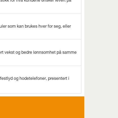
istikk for hva kundene ønsker levert på
ler som kan brukes hver for seg, eller
evert vekst og bedre lønnsomhet på samme
estlyd og hodetelefoner, presentert i