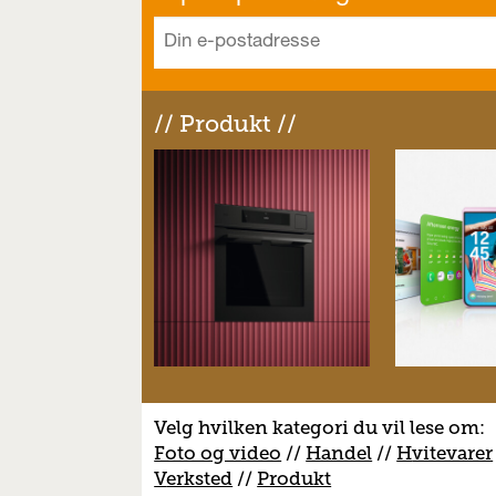
// Produkt //
Velg hvilken kategori du vil lese om:
Foto og video
//
Handel
//
H
vitevarer
V
erksted
//
Produkt