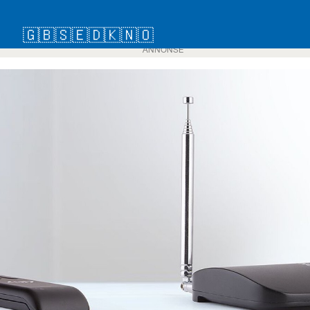
🇬🇧
🇸🇪
🇩🇰
🇳🇴
ANNONSE