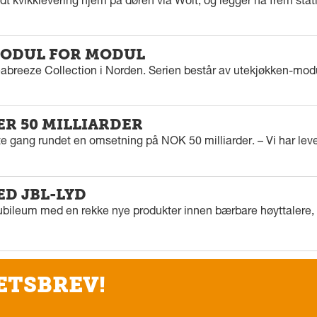
dt kvikklevering hjem på døren via Wolt, og legger nå frem stat
ODUL FOR MODUL
eabreeze Collection i Norden. Serien består av utekjøkken-modu
ER 50 MILLIARDER
rste gang rundet en omsetning på NOK 50 milliarder. – Vi har l
ED JBL-LYD
ubileum med en rekke nye produkter innen bærbare høyttalere, f
ETSBREV!