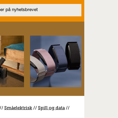
//
S
måelektrisk
//
S
pill og data
//