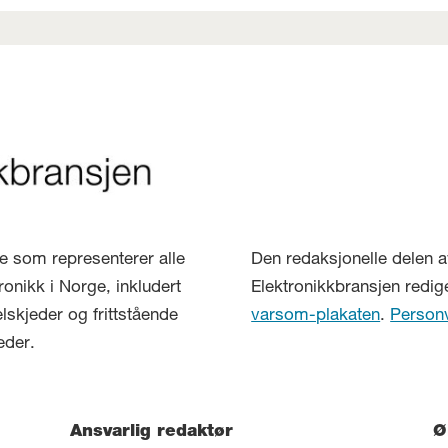
lse som representerer alle
Den redaksjonelle delen a
ronikk i Norge, inkludert
Elektronikkbransjen redig
elskjeder og frittstående
varsom-plakaten
.
Person
eder.
Ansvarlig redaktør
Ø