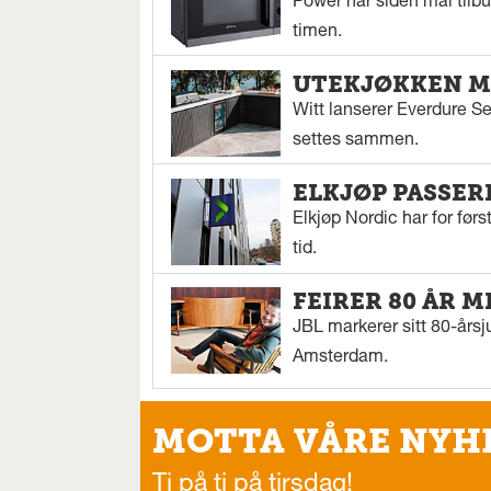
Power har siden mai tilbu
timen.
UTEKJØKKEN M
Witt lanserer Everdure S
settes sammen.
ELKJØP PASSER
Elkjøp Nordic har for fø
tid.
FEIRER 80 ÅR M
JBL markerer sitt 80-årsj
Amsterdam.
MOTTA VÅRE NYH
Ti på ti på tirsdag!