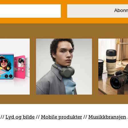
//
Lyd og bilde
//
Mobile produkter
//
M
usikkbransjen