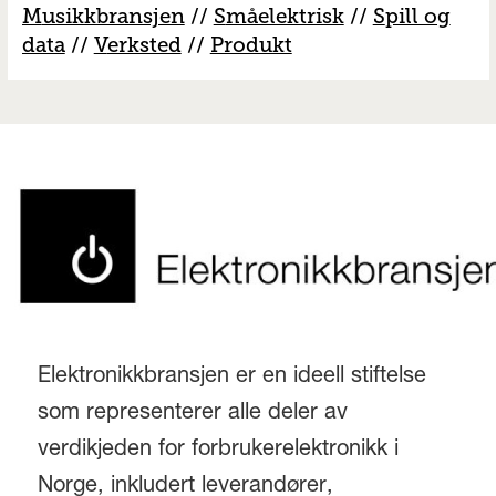
M
usikkbransjen
//
S
måelektrisk
//
S
pill og
data
//
V
erksted
//
Produkt
Elektronikkbransjen er en ideell stiftelse
som representerer alle deler av
verdikjeden for forbrukerelektronikk i
Norge, inkludert leverandører,