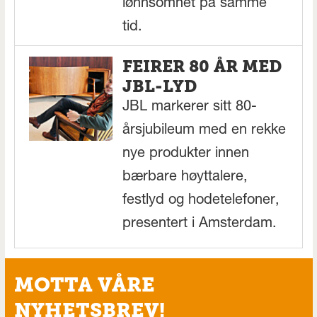
lønnsomhet på samme
tid.
FEIRER 80 ÅR MED
JBL-LYD
JBL markerer sitt 80-
årsjubileum med en rekke
nye produkter innen
bærbare høyttalere,
festlyd og hodetelefoner,
presentert i Amsterdam.
MOTTA VÅRE
NYHETSBREV!