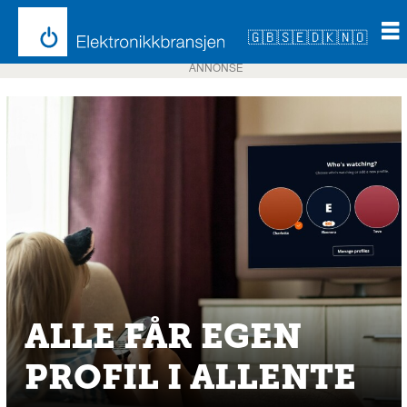
🇬🇧
🇸🇪
🇩🇰
🇳🇴
ANNONSE
ALLE FÅR EGEN
PROFIL I ALLENTE