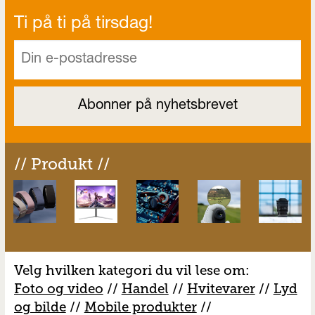
Ti på ti på tirsdag!
// Produkt //
Velg hvilken kategori du vil lese om:
Foto og video
//
Handel
//
H
vitevarer
//
Lyd
og bilde
//
Mobile produkter
//