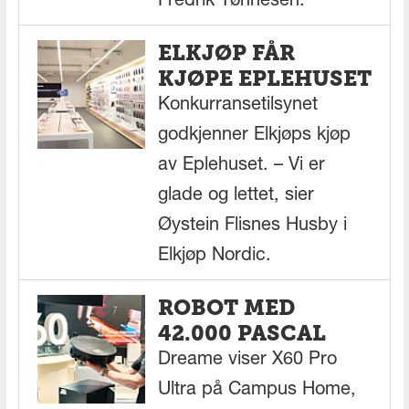
Fredrik Tønnesen.
ELKJØP FÅR
KJØPE EPLEHUSET
Konkurransetilsynet
godkjenner Elkjøps kjøp
av Eplehuset. – Vi er
glade og lettet, sier
Øystein Flisnes Husby i
Elkjøp Nordic.
ROBOT MED
42.000 PASCAL
Dreame viser X60 Pro
Ultra på Campus Home,