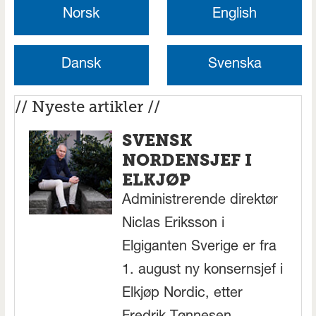
Norsk
English
Dansk
Svenska
// Nyeste artikler //
SVENSK
NORDENSJEF I
ELKJØP
Administrerende direktør
Niclas Eriksson i
Elgiganten Sverige er fra
1. august ny konsernsjef i
Elkjøp Nordic, etter