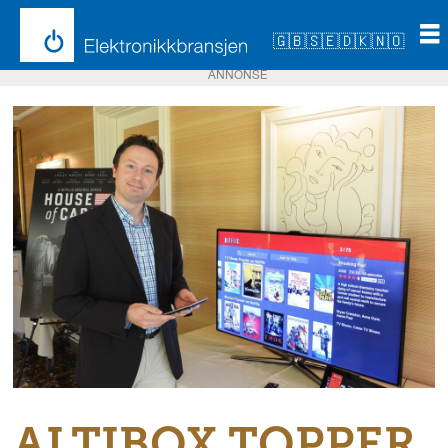
🇬🇧
🇸🇪
🇩🇰
🇳🇴
ANNONSE
ALTIBOX TOPPER