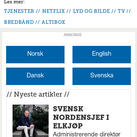
TJENESTER
NETFLIX
LYD OG BILDE
TV
BREDBÅND
ALTIBOX
ANNONSE
Norsk
English
Dansk
Svenska
// Nyeste artikler //
SVENSK
NORDENSJEF I
ELKJØP
Administrerende direktør