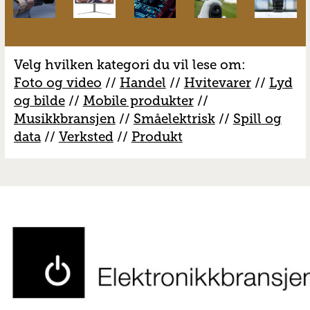
Velg hvilken kategori du vil lese om:
Foto og video
//
Handel
//
H
vitevarer
//
Lyd
og bilde
//
Mobile produkter
//
M
usikkbransjen
//
S
måelektrisk
//
S
pill og
data
//
V
erksted
//
Produkt