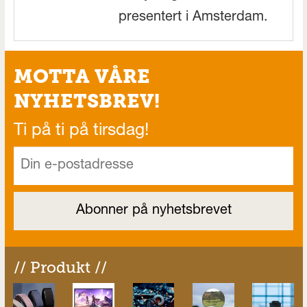
presentert i Amsterdam.
MOTTA VÅRE
NYHETSBREV!
Ti på ti på tirsdag!
// Produkt //