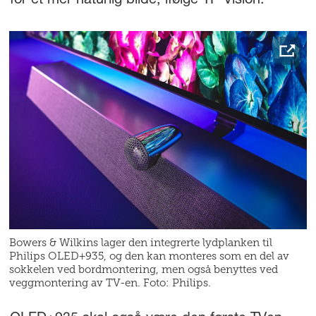
for et mer naturlig bilde, ifølge TP Vision.
Bowers & Wilkins lager den integrerte lydplanken til
Philips OLED+935, og den kan monteres som en del av
sokkelen ved bordmontering, men også benyttes ved
veggmontering av TV-en. Foto: Philips.