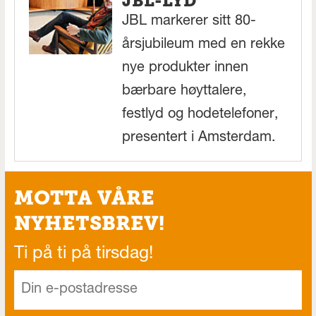
JBL-LYD
JBL markerer sitt 80-
årsjubileum med en rekke
nye produkter innen
bærbare høyttalere,
festlyd og hodetelefoner,
presentert i Amsterdam.
MOTTA VÅRE
NYHETSBREV!
Ti på ti på tirsdag!