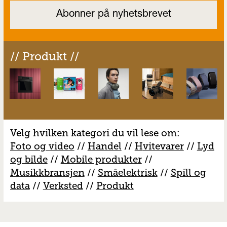
// Produkt //
Velg hvilken kategori du vil lese om:
Foto og video
//
Handel
//
H
vitevarer
//
Lyd
og bilde
//
Mobile produkter
//
M
usikkbransjen
//
S
måelektrisk
//
S
pill og
data
//
V
erksted
//
Produkt