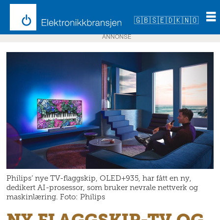
🇬🇧
🇸🇪
🇩🇰
🇳🇴
ANNONSE
Philips’ nye TV-flaggskip, OLED+935, har fått en ny,
dedikert AI-prosessor, som bruker nevrale nettverk og
maskinlæring. Foto: Philips
NY FLAGGSKIP-TV OG