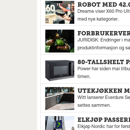
ROBOT MED 42.
Dreame viser X60 Pro Ul
med nye kategorier.
FORBRUKERVERN
JURIDISK: Endringer i mar
produktinformasjon og sal
80-TALLSHELT 
Power har siden mai tilbu
timen.
UTEKJØKKEN M
Witt lanserer Everdure S
settes sammen.
ELKJØP PASSER
Elkjøp Nordic har for fø