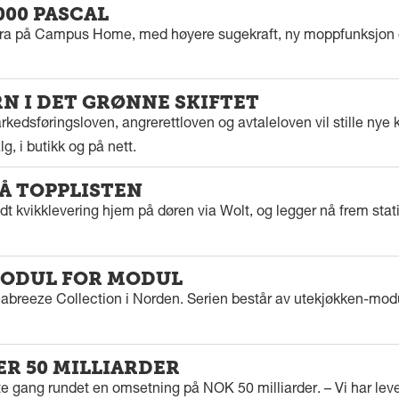
000 PASCAL
tra på Campus Home, med høyere sugekraft, ny moppfunksjon 
 I DET GRØNNE SKIFTET
kedsføringsloven, angrerettloven og avtaleloven vil stille nye k
g, i butikk og på nett.
PÅ TOPPLISTEN
dt kvikklevering hjem på døren via Wolt, og legger nå frem stat
ODUL FOR MODUL
eabreeze Collection i Norden. Serien består av utekjøkken-modu
ER 50 MILLIARDER
rste gang rundet en omsetning på NOK 50 milliarder. – Vi har l