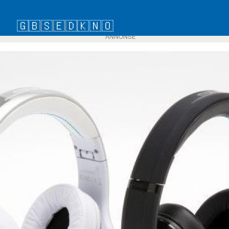
🇬🇧
🇸🇪
🇩🇰
🇳🇴
ANNONSE