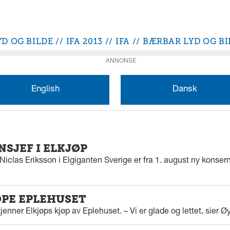
YD OG BILDE
IFA 2013
IFA
BÆRBAR LYD OG BI
ANNONSE
English
Dansk
SJEF I ELKJØP
iclas Eriksson i Elgiganten Sverige er fra 1. august ny konserns
ØPE EPLEHUSET
enner Elkjøps kjøp av Eplehuset. – Vi er glade og lettet, sier Ø