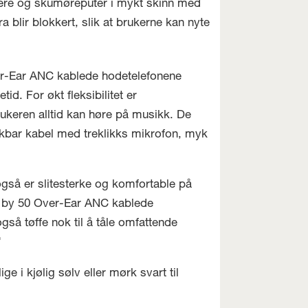
ivere og skumøreputer i mykt skinn med
blir blokkert, slik at brukerne kan nyte
ver-Ear ANC kablede hodetelefonene
d. For økt fleksibilitet er
rukeren alltid kan høre på musikk. De
ar kabel med treklikks mikrofon, myk
 også er slitesterke og komfortable på
ET by 50 Over-Ear ANC kablede
gså tøffe nok til å tåle omfattende
"
 i kjølig sølv eller mørk svart til