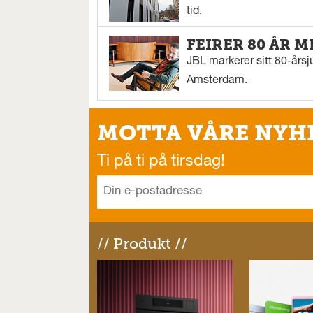
tid.
FEIRER 80 ÅR M
JBL markerer sitt 80-årsj
Amsterdam.
MOTTA VÅRE NYH
Ti på ti på tirsdag!
// Produkt //