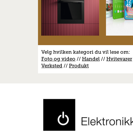
Velg hvilken kategori du vil lese om:
Foto og video
//
Handel
//
H
vitevarer
V
erksted
//
Produkt