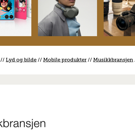
//
Lyd og bilde
//
Mobile produkter
//
M
usikkbransjen