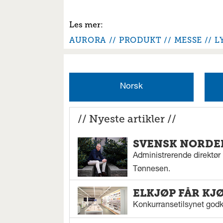
AURORA
PRODUKT
MESSE
L
Norsk
// Nyeste artikler //
SVENSK NORDEN
Administrerende direktør N
Tønnesen.
ELKJØP FÅR KJ
Konkurransetilsynet godkj