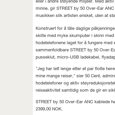
eller i andre støyende miljøer. Med akti
minne, gir STREET by 50 Over-Ear ANC hø
musikken slik artisten ønsket, uten at stø
Konstruert for å tåle daglige påkjennin
skilte med myke skumputer i skinn med min
hodetelefonene laget for å fungere med e
sammenfoldbare STREET by 50 Over-Ear
pusseklut, micro-USB ladekabel, flyadap
"Jeg har lett lenge etter et par flotte h
mine mange reiser," sier 50 Cent, admi
hodetelefoner og aktiv støyreduksjonstek
reiseaktivitet samtidig som de gir en s
STREET by 50 Over-Ear ANC kablede hørete
2399,00 NOK.