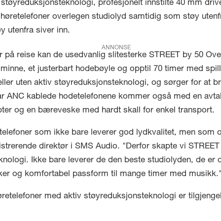
v støyreduksjonsteknologi, profesjonelt innstilte 40 mm dr
retelefoner overlegen studiolyd samtidig som støy utenfra 
y utenfra siver inn.
ANNONSE
ger på reise kan de usedvanlig slitesterke STREET by 50 O
ne, et justerbart hodebøyle og opptil 70 timer med spilleti
ller uten aktiv støyreduksjonsteknologi, og sørger for at b
 ANC kablede hodetelefonene kommer også med en avtakb
ter og en bæreveske med hardt skall for enkel transport.
øretelefoner som ikke bare leverer god lydkvalitet, men som
nistrerende direktør i SMS Audio. "Derfor skapte vi STRE
nologi. Ikke bare leverer de den beste studiolyden, de er o
ikker og komfortabel passform til mange timer med musikk.
lefoner med aktiv støyreduksjonsteknologi er tilgjengelige