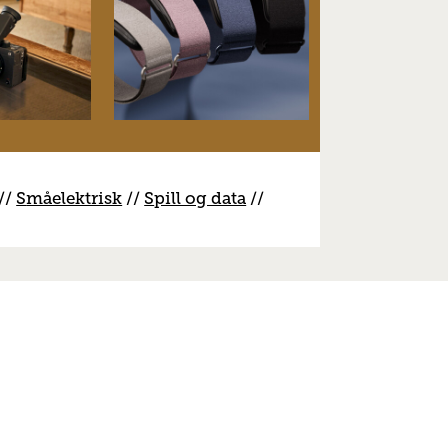
//
S
måelektrisk
//
S
pill og data
//