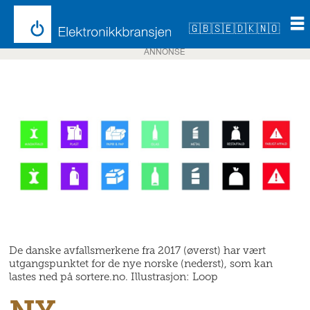
🇬🇧
🇸🇪
🇩🇰
🇳🇴
ANNONSE
De danske avfallsmerkene fra 2017 (øverst) har vært
utgangspunktet for de nye norske (nederst), som kan
lastes ned på sortere.no. Illustrasjon: Loop