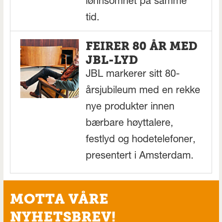
lønnsomhet på samme
tid.
FEIRER 80 ÅR MED
JBL-LYD
JBL markerer sitt 80-
årsjubileum med en rekke
nye produkter innen
bærbare høyttalere,
festlyd og hodetelefoner,
presentert i Amsterdam.
MOTTA VÅRE
NYHETSBREV!