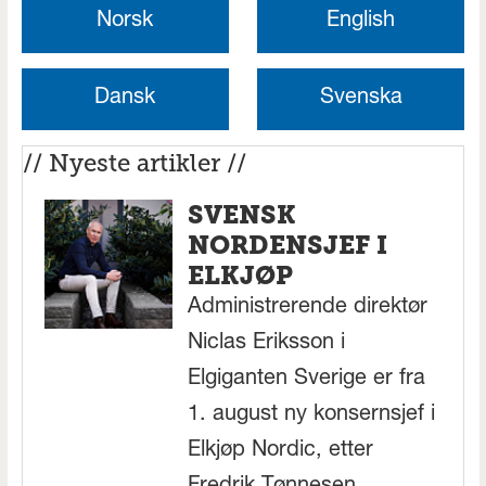
Norsk
English
Dansk
Svenska
// Nyeste artikler //
SVENSK
NORDENSJEF I
ELKJØP
Administrerende direktør
Niclas Eriksson i
Elgiganten Sverige er fra
1. august ny konsernsjef i
Elkjøp Nordic, etter