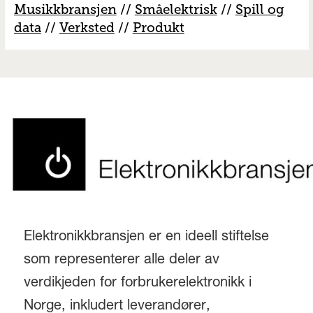
M
usikkbransjen
//
S
måelektrisk
//
S
pill og
data
//
V
erksted
//
Produkt
Elektronikkbransjen er en ideell stiftelse
som representerer alle deler av
verdikjeden for forbrukerelektronikk i
Norge, inkludert leverandører,