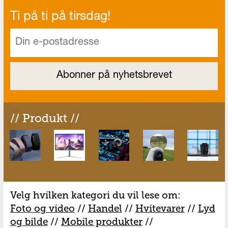
Ti på ti på tirsdag!
// Produkt //
Velg hvilken kategori du vil lese om:
Foto og video
//
Handel
//
H
vitevarer
//
Lyd
og bilde
//
Mobile produkter
//