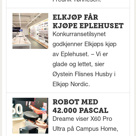
Fredrik Tønnesen.
ELKJØP FÅR
KJØPE EPLEHUSET
Konkurransetilsynet
godkjenner Elkjøps kjøp
av Eplehuset. – Vi er
glade og lettet, sier
Øystein Flisnes Husby i
Elkjøp Nordic.
ROBOT MED
42.000 PASCAL
Dreame viser X60 Pro
Ultra på Campus Home,