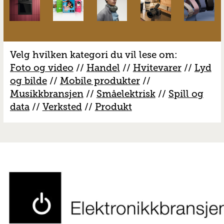
Velg hvilken kategori du vil lese om:
Foto og video
//
Handel
//
H
vitevarer
//
Lyd
og bilde
//
Mobile produkter
//
M
usikkbransjen
//
S
måelektrisk
//
S
pill og
data
//
V
erksted
//
Produkt