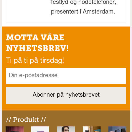
festlyd og hodetelefoner,
presentert i Amsterdam.
MOTTA VÅRE
NYHETSBREV!
Ti på ti på tirsdag!
// Produkt //