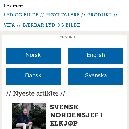
LYD OG BILDE
HØYTTALERE
PRODUKT
VIFA
BÆRBAR LYD OG BILDE
ANNONSE
Norsk
English
Dansk
Svenska
// Nyeste artikler //
SVENSK
NORDENSJEF I
ELKJØP