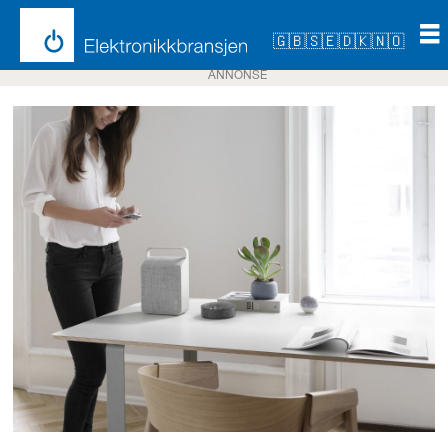
🇬🇧
🇸🇪
🇩🇰
🇳🇴
ANNONSE