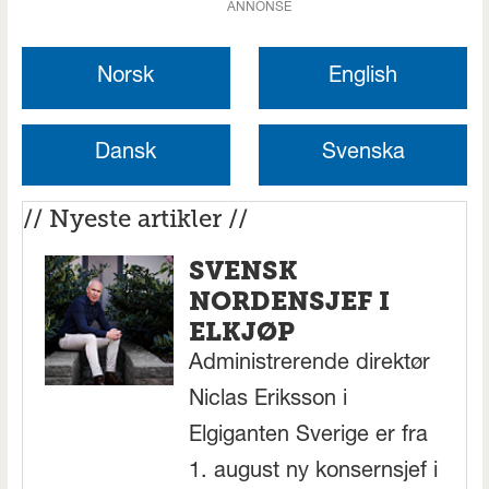
ANNONSE
Norsk
English
Dansk
Svenska
// Nyeste artikler //
SVENSK
NORDENSJEF I
ELKJØP
Administrerende direktør
Niclas Eriksson i
Elgiganten Sverige er fra
1. august ny konsernsjef i