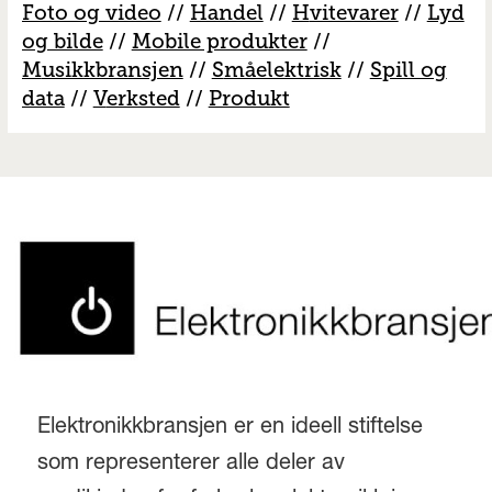
Foto og video
//
Handel
//
H
vitevarer
//
Lyd
og bilde
//
Mobile produkter
//
M
usikkbransjen
//
S
måelektrisk
//
S
pill og
data
//
V
erksted
//
Produkt
Elektronikkbransjen er en ideell stiftelse
som representerer alle deler av