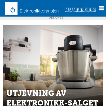
🇬🇧
🇸🇪
🇩🇰
🇳🇴
ANNONSE
UTJEVNING AV
ELEKTRONIKK-SALGET