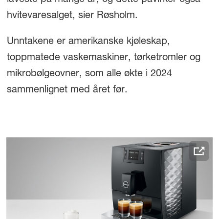
laveste på mange år, og dette påvirker også
hvitevaresalget, sier Røsholm.
Unntakene er amerikanske kjøleskap,
toppmatede vaskemaskiner, tørketromler og
mikrobølgeovner, som alle økte i 2024
sammenlignet med året før.