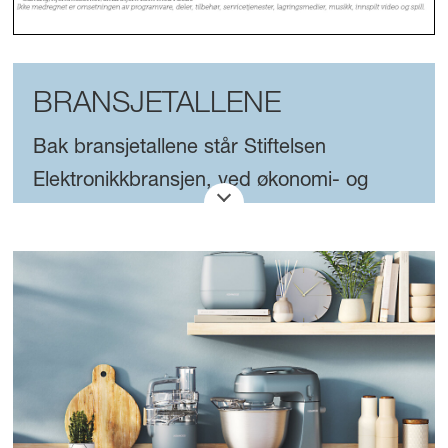
BRANSJETALLENE
Bak bransjetallene står Stiftelsen
Elektronikkbransjen, ved økonomi- og
administrasjonssjef Hans F. Johansson og
administrerende direktør Jan Røsholm, i
samarbeid med undergruppene for lyd og
bilde, multimedia, elektriske
husholdningsapparater og mobiltelefoner.
I tillegg blir sentrale aktører i bransjen
rådført.