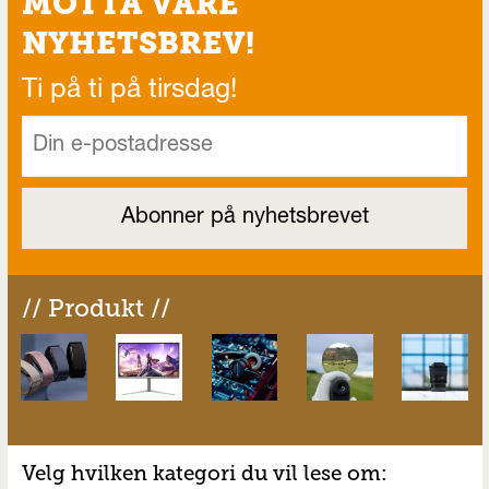
MOTTA VÅRE
NYHETSBREV!
Ti på ti på tirsdag!
// Produkt //
Velg hvilken kategori du vil lese om: