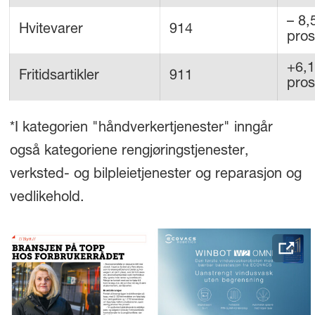
– 8,
Hvitevarer
914
pros
+6,1
Fritidsartikler
911
pros
*I kategorien "håndverkertjenester" inngår
også kategoriene rengjøringstjenester,
verksted- og bilpleietjenester og reparasjon og
vedlikehold.