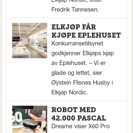
Elkjøp Nordic, etter
Fredrik Tønnesen.
ELKJØP FÅR
KJØPE EPLEHUSET
Konkurransetilsynet
godkjenner Elkjøps kjøp
av Eplehuset. – Vi er
glade og lettet, sier
Øystein Flisnes Husby i
Elkjøp Nordic.
ROBOT MED
42.000 PASCAL
Dreame viser X60 Pro