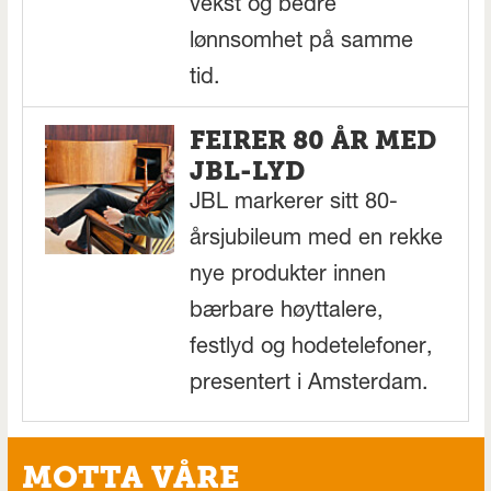
vekst og bedre
lønnsomhet på samme
tid.
FEIRER 80 ÅR MED
JBL-LYD
JBL markerer sitt 80-
årsjubileum med en rekke
nye produkter innen
bærbare høyttalere,
festlyd og hodetelefoner,
presentert i Amsterdam.
MOTTA VÅRE