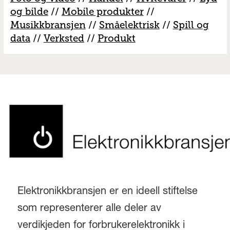
og bilde
//
Mobile produkter
//
M
usikkbransjen
//
S
måelektrisk
//
S
pill og
data
//
V
erksted
//
Produkt
Elektronikkbransjen er en ideell stiftelse
som representerer alle deler av
verdikjeden for forbrukerelektronikk i