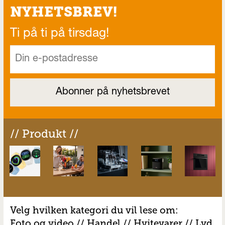
NYHETSBREV!
Ti på ti på tirsdag!
// Produkt //
Velg hvilken kategori du vil lese om:
Foto og video
//
Handel
//
H
vitevarer
//
Lyd