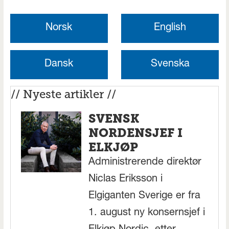
Norsk
English
Dansk
Svenska
// Nyeste artikler //
SVENSK
NORDENSJEF I
ELKJØP
Administrerende direktør
Niclas Eriksson i
Elgiganten Sverige er fra
1. august ny konsernsjef i