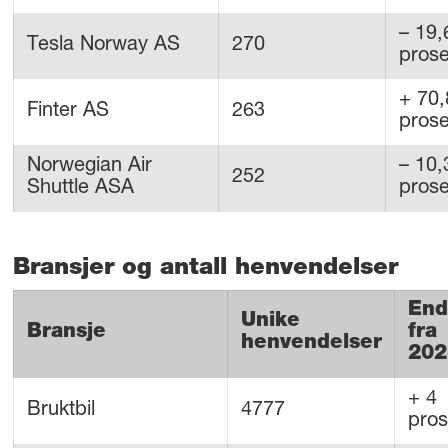
– 19,
Tesla Norway AS
270
prose
+ 70,
Finter AS
263
prose
Norwegian Air
– 10,
252
Shuttle ASA
prose
Bransjer og antall henvendelser
End
Unike
Bransje
fra
henvendelser
202
+ 4
Bruktbil
4777
pros