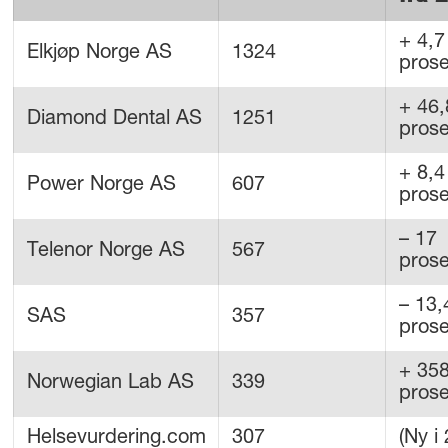
+ 4,7
Elkjøp Norge AS
1324
prose
+ 46,
Diamond Dental AS
1251
prose
+ 8,4
Power Norge AS
607
prose
– 17
Telenor Norge AS
567
prose
– 13,
SAS
357
prose
+ 35
Norwegian Lab AS
339
prose
Helsevurdering.com
307
(Ny i