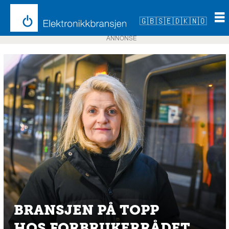
🇬🇧
🇸🇪
🇩🇰
🇳🇴
ANNONSE
BRANSJEN PÅ TOPP
HOS FORBRUKERRÅDET