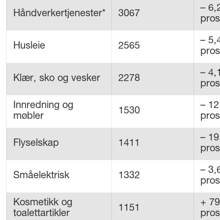
– 6,
Håndverkertjenester*
3067
pros
– 5,
Husleie
2565
pros
– 4,
Klær, sko og vesker
2278
pros
Innredning og
– 12
1530
møbler
pros
– 19
Flyselskap
1411
pros
– 3,
Småelektrisk
1332
pros
Kosmetikk og
+ 79
1151
toalettartikler
pros