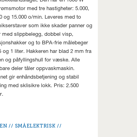
okkelandslaget. Den har en 1000 W
trømsmotor med tre hastigheter: 5.000,
0 og 15.000 o/min. Leveres med to
ikserstaver som ikke skader panner og
r med slippbelegg, dobbel visp,
sjonshakker og to BPA-frie målebeger
5 og 1 liter. Hakkeren har blad 2 mm fra
n og påfyllingshull for væske. Alle
bare deler tåler oppvaskmaskin.
net gir enhåndsbetjening og stabil
ing med sklisikre lokk. Pris: 2.500
r.
JEN
SMÅELEKTRISK