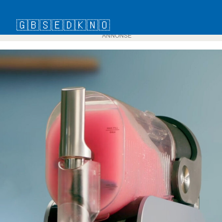
🇬🇧
🇸🇪
🇩🇰
🇳🇴
ANNONSE