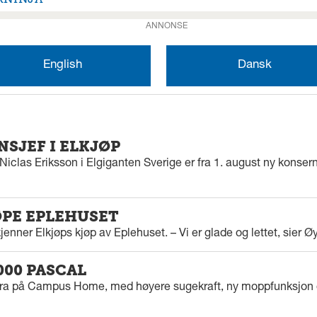
ANNONSE
English
Dansk
SJEF I ELKJØP
iclas Eriksson i Elgiganten Sverige er fra 1. august ny konserns
ØPE EPLEHUSET
enner Elkjøps kjøp av Eplehuset. – Vi er glade og lettet, sier Ø
000 PASCAL
tra på Campus Home, med høyere sugekraft, ny moppfunksjon 