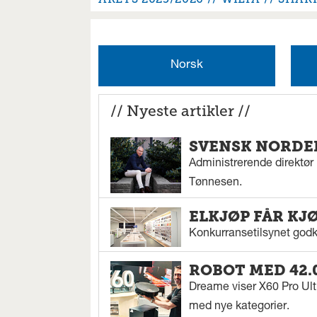
Norsk
// Nyeste artikler //
SVENSK NORDEN
Administrerende direktør N
Tønnesen.
ELKJØP FÅR KJ
Konkurransetilsynet godkj
ROBOT MED 42.
Dreame viser X60 Pro Ul
med nye kategorier.