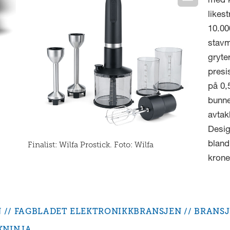
med k
likes
10.00
stavm
gryte
presi
på 0,
bunne
avtak
Desig
Finalist: Wilfa Prostick. Foto: Wilfa
bland
krone
N
FAGBLADET ELEKTRONIKKBRANSJEN
BRANS
KNINJA