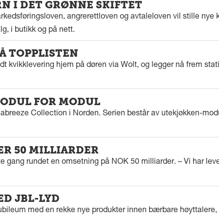
 I DET GRØNNE SKIFTET
kedsføringsloven, angrerettloven og avtaleloven vil stille nye k
g, i butikk og på nett.
PÅ TOPPLISTEN
dt kvikklevering hjem på døren via Wolt, og legger nå frem stat
ODUL FOR MODUL
eabreeze Collection i Norden. Serien består av utekjøkken-modu
ER 50 MILLIARDER
rste gang rundet en omsetning på NOK 50 milliarder. – Vi har l
ED JBL-LYD
ubileum med en rekke nye produkter innen bærbare høyttalere, f