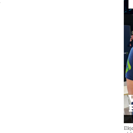
r
Elkj