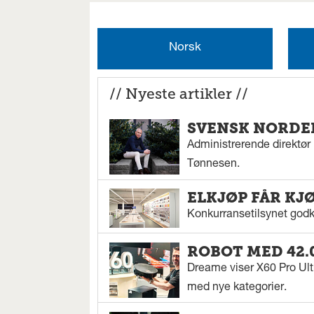
Norsk
// Nyeste artikler //
SVENSK NORDEN
Administrerende direktør N
Tønnesen.
ELKJØP FÅR KJ
Konkurransetilsynet godkj
ROBOT MED 42.
Dreame viser X60 Pro Ul
med nye kategorier.