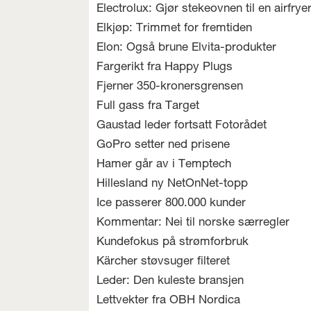
Electrolux: Gjør stekeovnen til en airfrye
Elkjøp: Trimmet for fremtiden
Elon: Også brune Elvita-produkter
Fargerikt fra Happy Plugs
Fjerner 350-kronersgrensen
Full gass fra Target
Gaustad leder fortsatt Fotorådet
GoPro setter ned prisene
Hamer går av i Temptech
Hillesland ny NetOnNet-topp
Ice passerer 800.000 kunder
Kommentar: Nei til norske særregler
Kundefokus på strømforbruk
Kärcher støvsuger filteret
Leder: Den kuleste bransjen
Lettvekter fra OBH Nordica