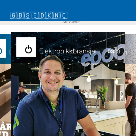
🇬🇧
🇸🇪
🇩🇰
🇳🇴
ANNONSE