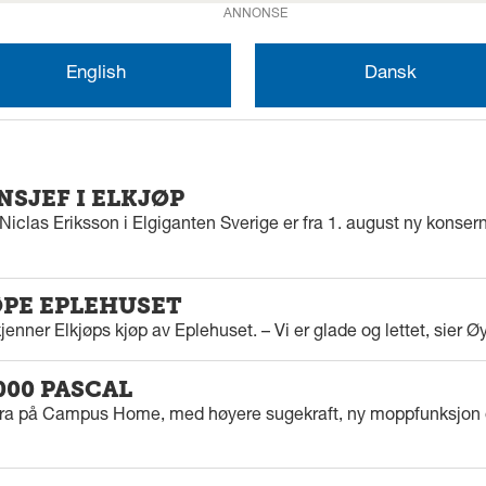
ANNONSE
English
Dansk
SJEF I ELKJØP
iclas Eriksson i Elgiganten Sverige er fra 1. august ny konserns
ØPE EPLEHUSET
enner Elkjøps kjøp av Eplehuset. – Vi er glade og lettet, sier Ø
000 PASCAL
tra på Campus Home, med høyere sugekraft, ny moppfunksjon 