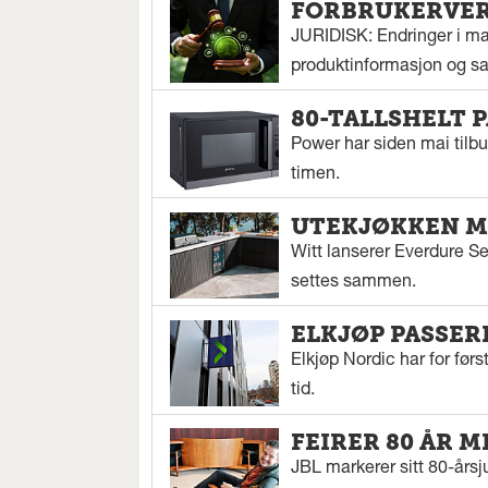
FORBRUKERVERN
JURIDISK: Endringer i mar
produktinformasjon og sal
80-TALLSHELT 
Power har siden mai tilbu
timen.
UTEKJØKKEN M
Witt lanserer Everdure S
settes sammen.
ELKJØP PASSER
Elkjøp Nordic har for fø
tid.
FEIRER 80 ÅR M
JBL markerer sitt 80-årsj