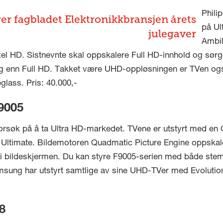
Phili
er fagbladet Elektronikkbransjen årets
på Ul
julegaver
Ambil
xel HD. Sistnevnte skal oppskalere Full HD-innhold og sørge
 enn Full HD. Takket være UHD-oppløsningen er TVen også 
glass. Pris: 40.000,-
9005
rsøk på å ta Ultra HD-markedet. TVene er utstyrt med en
Ultimate. Bildemotoren Quadmatic Picture Engine oppskal
r i bildeskjermen. Du kan styre F9005-serien med både st
amsung har utstyrt samtlige av sine UHD-TVer med Evolutio
8