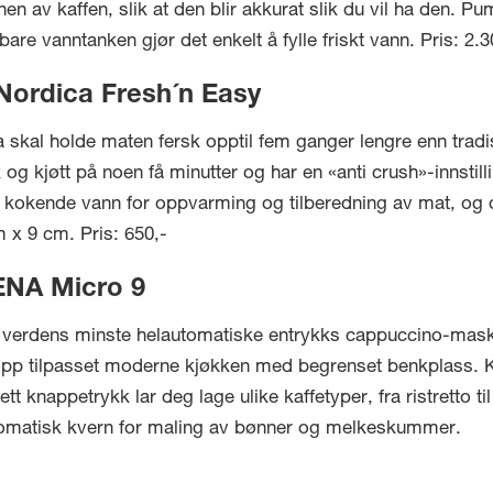
av kaffen, slik at den blir akkurat slik du vil ha den. Pu
re vanntanken gjør det enkelt å fylle friskt vann. Pris: 2.3
Nordica Fresh´n Easy
kal holde maten fersk opptil fem ganger lengre enn tradi
og kjøtt på noen få minutter og har en «anti crush»-innstill
 kokende vann for oppvarming og tilberedning av mat, og
 x 9 cm. Pris: 650,-
 ENA Micro 9
verdens minste helautomatiske entrykks cappuccino-maskin.
kopp tilpasset moderne kjøkken med begrenset benkplass. K
 knappetrykk lar deg lage ulike kaffetyper, fra ristretto t
tomatisk kvern for maling av bønner og melkeskummer.