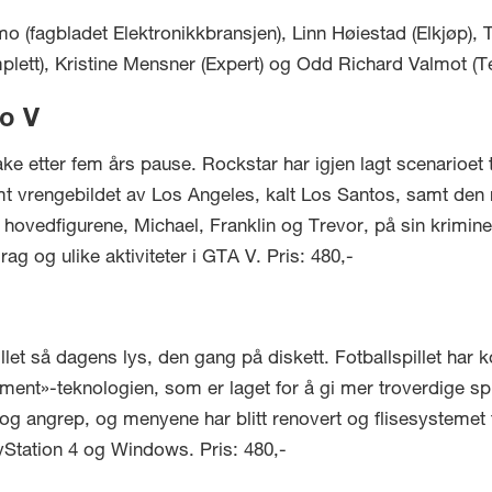
o (fagbladet Elektronikkbransjen), Linn Høiestad (Elkjøp),
plett), Kristine Mensner (Expert) og Odd Richard Valmot (T
to V
ake etter fem års pause. Rockstar har igjen lagt scenarioet t
 vrengebildet av Los Angeles, kalt Los Santos, samt den 
tre hovedfigurene, Michael, Franklin og Trevor, på sin krimi
 og ulike aktiviteter i GTA V. Pris: 480,-
pillet så dagens lys, den gang på diskett. Fotballspillet h
ent»-teknologien, som er laget for å gi mer troverdige spil
 og angrep, og menyene har blitt renovert og flisesystemet fr
yStation 4 og Windows. Pris: 480,-