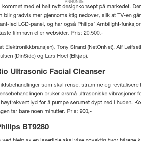
ANNONSE
ps kommet med et helt nytt designkonsept på markedet. Den
blir gradvis mer gjennomsiktig nedover, slik at TV-en går
ant-led LCD-panel, og har også Philips’ Ambilight-funksjon.
aste filmnavn eller websider. Pris: 20.500,-
t Elektronikkbransjen), Tony Strand (NetOnNet), Alf Leifse
ulsen (DinSide) og Lars Hoel (Elkjøp).
io Ultrasonic Facial Cleanser
nsiktsbehandlinger som skal rense, stramme og revitalisere
ensebehandlingen bruker ørsmå ultrasoniske vibrasjoner fo
høyfrekvent lyd for å pumpe serumet dypt ned i huden. Koll
gen tar bare noen minutter. Pris: 900,-
Philips BT9280
ed hjelp av en laserlinje skal vise nøyaktig hvor hårene kut