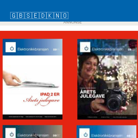
🇬🇧
🇸🇪
🇩🇰
🇳🇴
ANNONSE