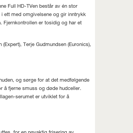
ne Full HD-TVen består av én stor
 i ett med omgivelsene og gir inntrykk
 Fjernkontrollen er tosidig og har et
th (Expert), Terje Gudmundsen (Euronics),
 huden, og sørge for at det medfølgende
r å fjerne smuss og døde hudceller.
agen-serumet er utviklet for å
tes, for en nøyaktig frisering av