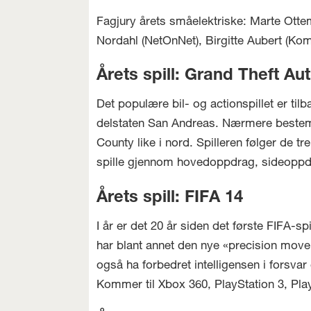
Fagjury årets småelektriske: Marte Ottem
Nordahl (NetOnNet), Birgitte Aubert (Kom
Årets spill: Grand Theft Au
Det populære bil- og actionspillet er tilb
delstaten San Andreas. Nærmere bestemt
County like i nord. Spilleren følger de 
spille gjennom hovedoppdrag, sideoppdrag
Årets spill: FIFA 14
I år er det 20 år siden det første FIFA-s
har blant annet den nye «precision movem
også ha forbedret intelligensen i forsvar
Kommer til Xbox 360, PlayStation 3, Pla