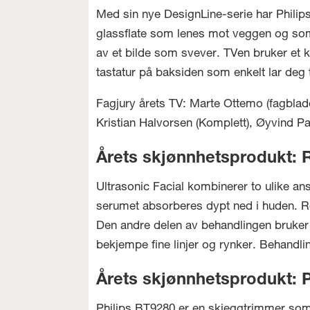
Med sin nye DesignLine-serie har Phili
glassflate som lenes mot veggen og som 
av et bilde som svever. TVen bruker et k
tastatur på baksiden som enkelt lar deg t
Fagjury årets TV: Marte Ottemo (fagblade
Kristian Halvorsen (Komplett), Øyvind Pa
Årets skjønnhetsprodukt: R
Ultrasonic Facial kombinerer to ulike a
serumet absorberes dypt ned i huden. R
Den andre delen av behandlingen bruker 
bekjempe fine linjer og rynker. Behandlin
Årets skjønnhetsprodukt: 
Philips BT9280 er en skjeggtrimmer som v