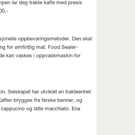
mpen lar deg trakte kaffe med presis
00,-
sjonelle oppbevaringsmetoder. Den skal
ing for ømfintlig mat. Food Sealer-
 de kan vaskes i oppvaskmaskin for
 Selskapet har utviklet en trakteenhet
affen brygges fra ferske bønner, og
il cappucino og latte macchiato. Ena