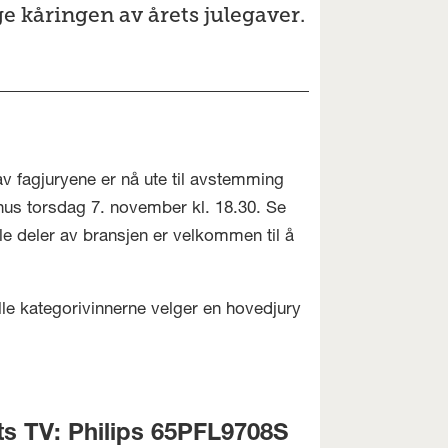
ge kåringen av årets julegaver.
av fagjuryene er nå ute til avstemming
hus torsdag 7. november kl. 18.30. Se
lle deler av bransjen er velkommen til å
alle kategorivinnerne velger en hovedjury
ts TV: Philips 65PFL9708S