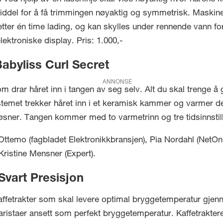
ddel for å få trimmingen nøyaktig og symmetrisk. Maskinen 
etter én time lading, og kan skylles under rennende vann fo
lektroniske display. Pris: 1.000,-
abyliss Curl Secret
ANNONSE
om drar håret inn i tangen av seg selv. Alt du skal trenge å
stemet trekker håret inn i et keramisk kammer og varmer det
øsner. Tangen kommer med to varmetrinn og tre tidsinnstilling
ttemo (fagbladet Elektronikkbransjen), Pia Nordahl (NetOnNe
 Kristine Mensner (Expert).
Svart Presisjon
affetrakter som skal levere optimal bryggetemperatur gjenn
ristaer ansett som perfekt bryggetemperatur. Kaffetrakter