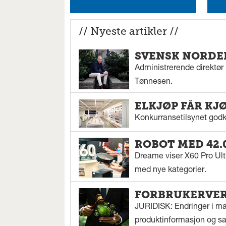
// Nyeste artikler //
SVENSK NORDEN
Administrerende direktør N
Tønnesen.
ELKJØP FÅR KJ
Konkurransetilsynet godkj
ROBOT MED 42.
Dreame viser X60 Pro Ul
med nye kategorier.
FORBRUKERVERN
JURIDISK: Endringer i mar
produktinformasjon og sal