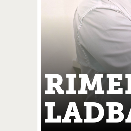
RIME
LADB