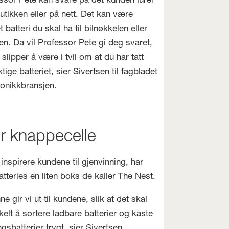
ssor Pete kan svare på det kunden lurer
butikken eller på nett. Det kan være
t batteri du skal ha til bilnøkkelen eller
en. Da vil Professor Pete gi deg svaret,
 slipper å være i tvil om at du har tatt
ktige batteriet, sier Sivertsen til fagbladet
ronikkbransjen.
r knappecelle
 inspirere kundene til gjenvinning, har
tteries en liten boks de kaller The Nest.
e gir vi ut til kundene, slik at det skal
nkelt å sortere ladbare batterier og kaste
gsbatterier trygt, sier Sivertsen.