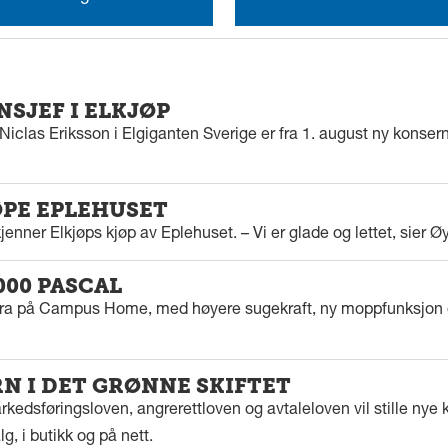
SJEF I ELKJØP
iclas Eriksson i Elgiganten Sverige er fra 1. august ny konserns
ØPE EPLEHUSET
enner Elkjøps kjøp av Eplehuset. – Vi er glade og lettet, sier Ø
000 PASCAL
tra på Campus Home, med høyere sugekraft, ny moppfunksjon 
 I DET GRØNNE SKIFTET
kedsføringsloven, angrerettloven og avtaleloven vil stille nye k
g, i butikk og på nett.