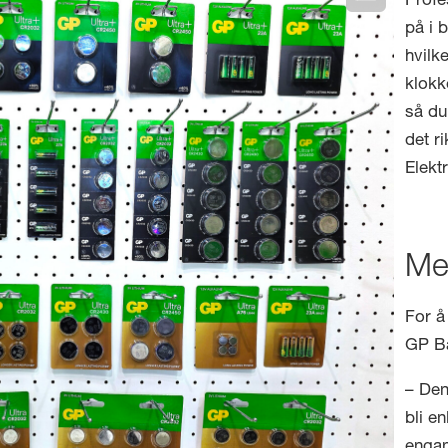
Profe
på i 
hvilke
klokk
så du
det ri
Elekt
Me
For å
GP Ba
– Denn
bli e
engan