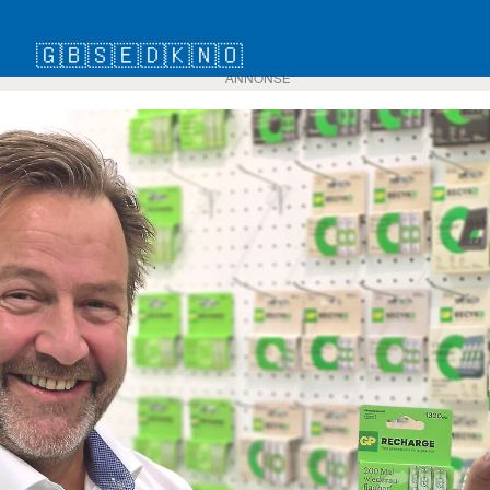
🇬🇧
🇸🇪
🇩🇰
🇳🇴
ANNONSE