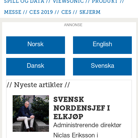
SPILL OG DATA
VIEWSONIC
PRODUKT
MESSE
CES 2019
CES
SKJERM
ANNONSE
Norsk
English
Dansk
Svenska
// Nyeste artikler //
SVENSK
NORDENSJEF I
ELKJØP
Administrerende direktør
Niclas Eriksson i