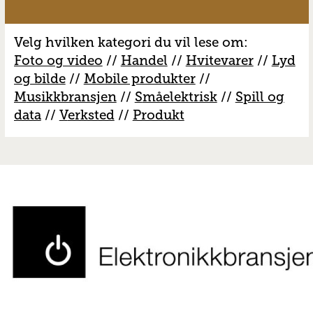
Velg hvilken kategori du vil lese om:
Foto og video
//
Handel
//
H
vitevarer
//
Lyd
og bilde
//
Mobile produkter
//
M
usikkbransjen
//
S
måelektrisk
//
S
pill og
data
//
V
erksted
//
Produkt