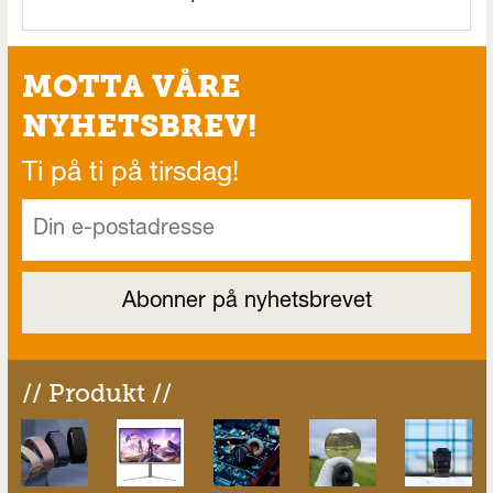
MOTTA VÅRE
NYHETSBREV!
Ti på ti på tirsdag!
// Produkt //