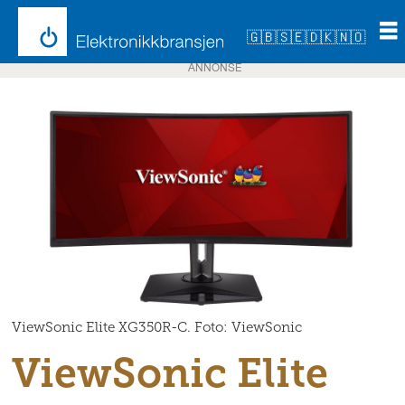
🇬🇧
🇸🇪
🇩🇰
🇳🇴
ANNONSE
ViewSonic Elite XG350R-C. Foto: ViewSonic
ViewSonic Elite