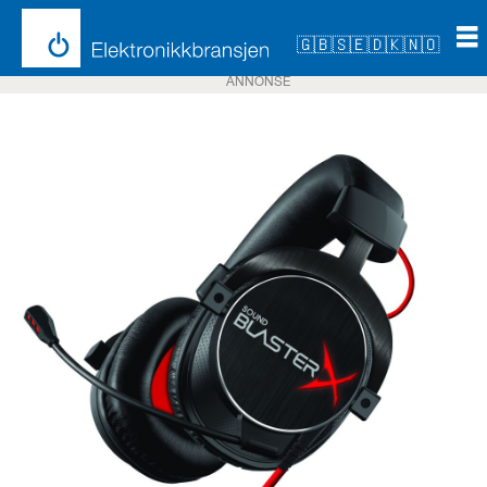
🇬🇧
🇸🇪
🇩🇰
🇳🇴
ANNONSE