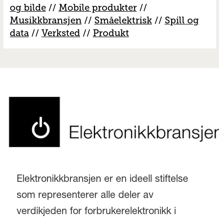
og bilde
//
Mobile produkter
//
M
usikkbransjen
//
S
måelektrisk
//
S
pill og
data
//
V
erksted
//
Produkt
Elektronikkbransjen er en ideell stiftelse
som representerer alle deler av
verdikjeden for forbrukerelektronikk i