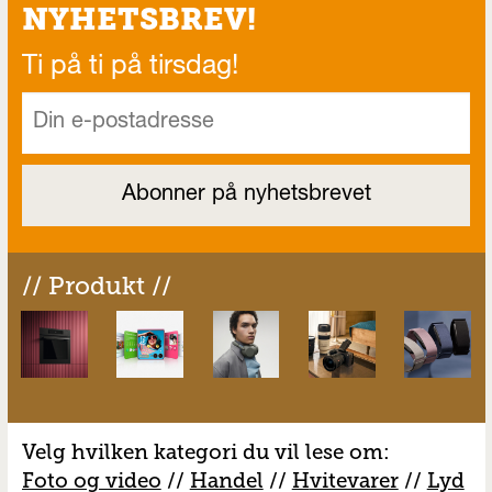
NYHETSBREV!
Ti på ti på tirsdag!
// Produkt //
Velg hvilken kategori du vil lese om:
Foto og video
//
Handel
//
H
vitevarer
//
Lyd