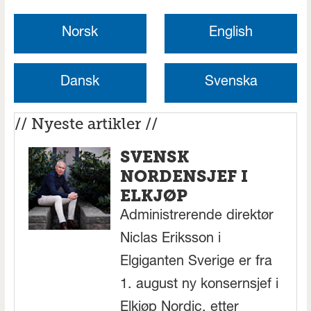
Norsk
English
Dansk
Svenska
// Nyeste artikler //
SVENSK
NORDENSJEF I
ELKJØP
Administrerende direktør
Niclas Eriksson i
Elgiganten Sverige er fra
1. august ny konsernsjef i
Elkjøp Nordic, etter