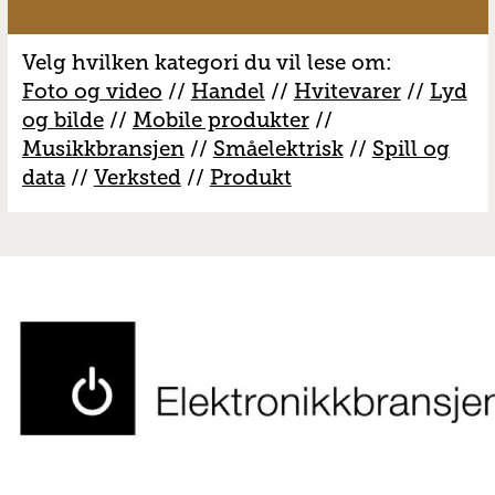
Velg hvilken kategori du vil lese om:
Foto og video
//
Handel
//
H
vitevarer
//
Lyd
og bilde
//
Mobile produkter
//
M
usikkbransjen
//
S
måelektrisk
//
S
pill og
data
//
V
erksted
//
Produkt