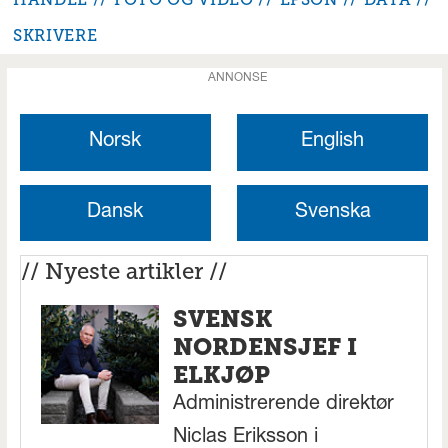
SKRIVERE
ANNONSE
Norsk
English
Dansk
Svenska
// Nyeste artikler //
SVENSK
NORDENSJEF I
ELKJØP
Administrerende direktør
Niclas Eriksson i