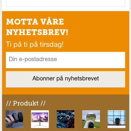
MOTTA VÅRE
NYHETSBREV!
Ti på ti på tirsdag!
// Produkt //