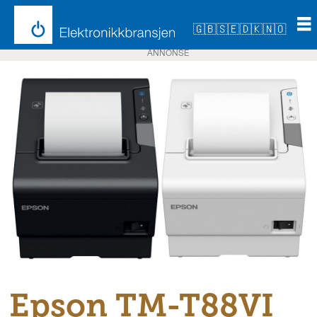
🇬🇧
🇸🇪
🇩🇰
🇳🇴
ANNONSE
Epson TM-T88VI