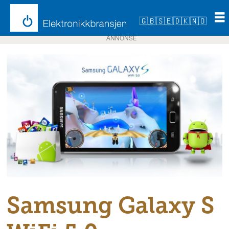
🇬🇧
🇸🇪
🇩🇰
🇳🇴
ANNONSE
Samsung Galaxy S