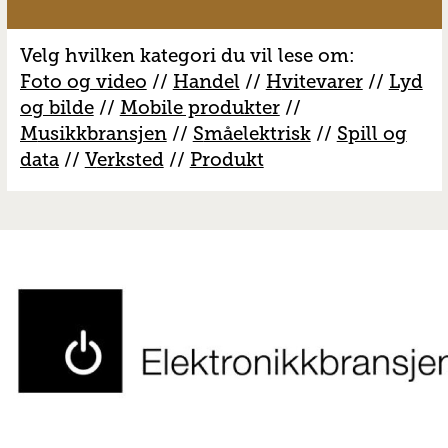
Velg hvilken kategori du vil lese om:
Foto og video
//
Handel
//
H
vitevarer
//
Lyd
og bilde
//
Mobile produkter
//
M
usikkbransjen
//
S
måelektrisk
//
S
pill og
data
//
V
erksted
//
Produkt