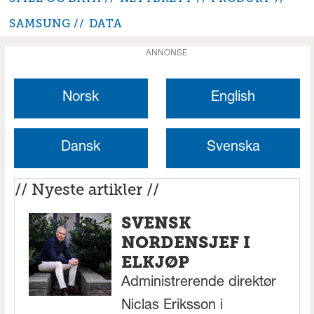
SAMSUNG
DATA
ANNONSE
Norsk
English
Dansk
Svenska
// Nyeste artikler //
SVENSK
NORDENSJEF I
ELKJØP
Administrerende direktør
Niclas Eriksson i