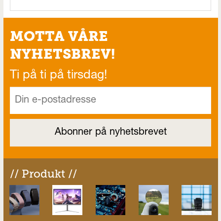
MOTTA VÅRE
NYHETSBREV!
Ti på ti på tirsdag!
// Produkt //