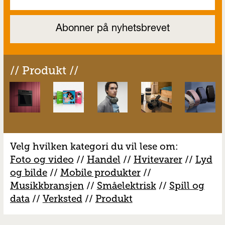
// Produkt //
Velg hvilken kategori du vil lese om:
Foto og video
//
Handel
//
H
vitevarer
//
Lyd
og bilde
//
Mobile produkter
//
M
usikkbransjen
//
S
måelektrisk
//
S
pill og
data
//
V
erksted
//
Produkt