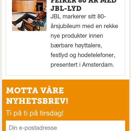
FEIRER 80 ÅR MED
JBL-LYD
JBL markerer sitt 80-
årsjubileum med en rekke
nye produkter innen
bærbare høyttalere,
festlyd og hodetelefoner,
presentert i Amsterdam.
MOTTA VÅRE
NYHETSBREV!
Ti på ti på tirsdag!