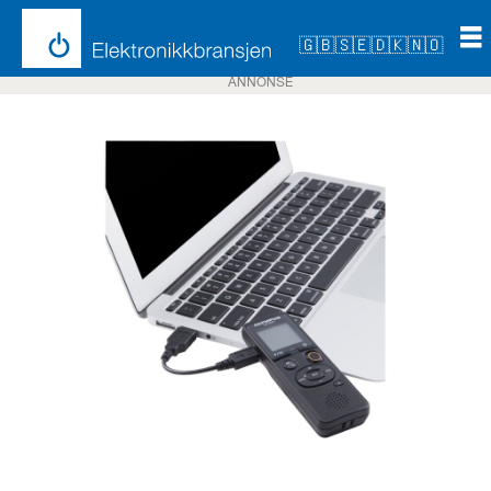
🇬🇧
🇸🇪
🇩🇰
🇳🇴
ANNONSE