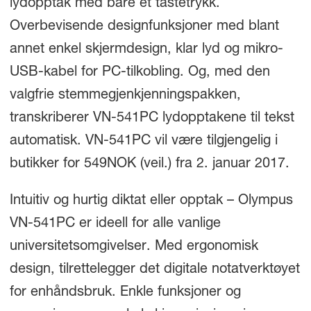
lydopptak med bare et tastetrykk.
Overbevisende designfunksjoner med blant
annet enkel skjermdesign, klar lyd og mikro-
USB-kabel for PC-tilkobling. Og, med den
valgfrie stemmegjenkjenningspakken,
transkriberer VN-541PC lydopptakene til tekst
automatisk. VN-541PC vil være tilgjengelig i
butikker for 549NOK (veil.) fra 2. januar 2017.
Intuitiv og hurtig diktat eller opptak – Olympus
VN-541PC er ideell for alle vanlige
universitetsomgivelser. Med ergonomisk
design, tilrettelegger det digitale notatverktøyet
for enhåndsbruk. Enkle funksjoner og