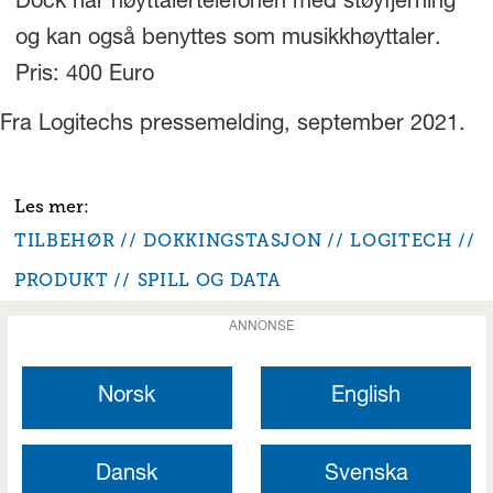
Dock har høyttalertelefonen med støyfjerning
og kan også benyttes som musikkhøyttaler.
Pris: 400 Euro
Fra Logitechs pressemelding, september 2021.
TILBEHØR
DOKKINGSTASJON
LOGITECH
PRODUKT
SPILL OG DATA
ANNONSE
Norsk
English
Dansk
Svenska