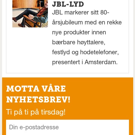
JBL-LYD
JBL markerer sitt 80-
årsjubileum med en rekke
nye produkter innen
bærbare høyttalere,
festlyd og hodetelefoner,
presentert i Amsterdam.
MOTTA VÅRE
NYHETSBREV!
Ti på ti på tirsdag!