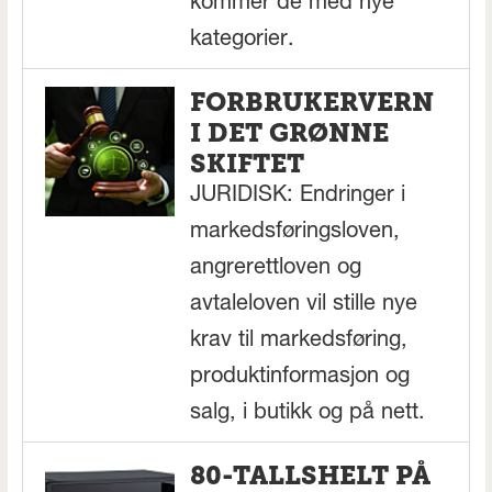
kommer de med nye
kategorier.
FORBRUKERVERN
I DET GRØNNE
SKIFTET
JURIDISK: Endringer i
markedsføringsloven,
angrerettloven og
avtaleloven vil stille nye
krav til markedsføring,
produktinformasjon og
salg, i butikk og på nett.
80-TALLSHELT PÅ