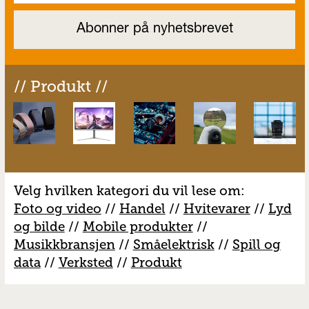
// Produkt //
Velg hvilken kategori du vil lese om:
Foto og video
//
Handel
//
H
vitevarer
//
Lyd
og bilde
//
Mobile produkter
//
M
usikkbransjen
//
S
måelektrisk
//
S
pill og
data
//
V
erksted
//
Produkt