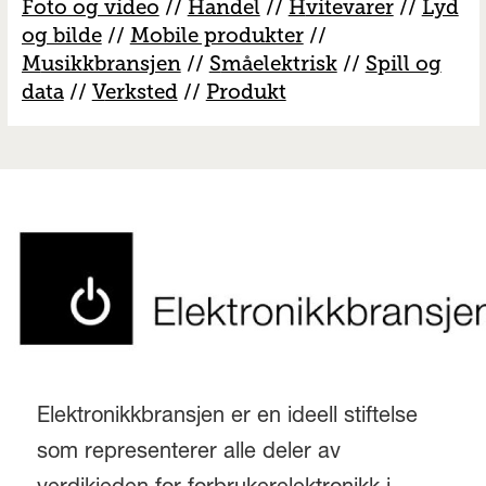
Foto og video
//
Handel
//
H
vitevarer
//
Lyd
og bilde
//
Mobile produkter
//
M
usikkbransjen
//
S
måelektrisk
//
S
pill og
data
//
V
erksted
//
Produkt
Elektronikkbransjen er en ideell stiftelse
som representerer alle deler av