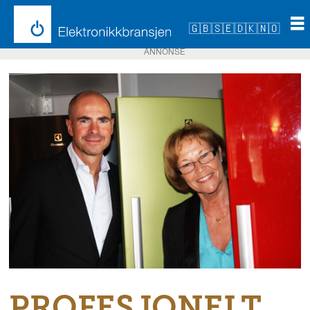
🇬🇧
🇸🇪
🇩🇰
🇳🇴
ANNONSE
PROFESJONELT