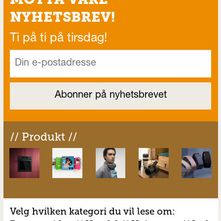
NYHETSBREV!
Ti på ti på tirsdag!
// Produkt //
Velg hvilken kategori du vil lese om: