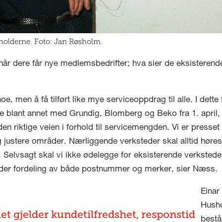
sholderne. Foto: Jan Røsholm.
år dere får nye medlemsbedrifter; hva sier de eksisterende
, men å få tilført like mye serviceoppdrag til alle. I dette t
nere blant annet med Grundig, Blomberg og Beko fra 1. april, 
en riktige veien i forhold til servicemengden. Vi er presset
justere områder. Nærliggende verksteder skal alltid høres 
 Selvsagt skal vi ikke ødelegge for eksisterende verksteder,
lder fordeling av både postnummer og merker, sier Næss.
Einar
Hush
det gjelder kundetilfredshet, responstid
bestå