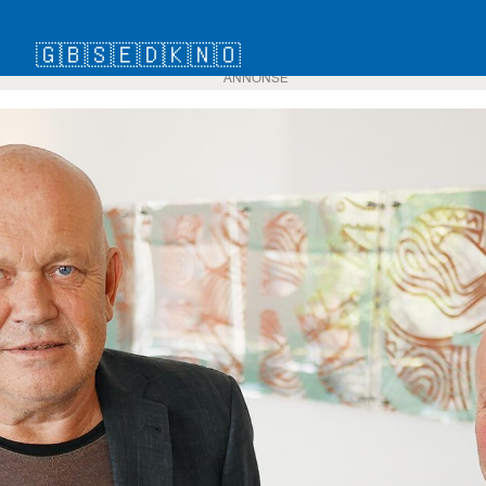
🇬🇧
🇸🇪
🇩🇰
🇳🇴
ANNONSE