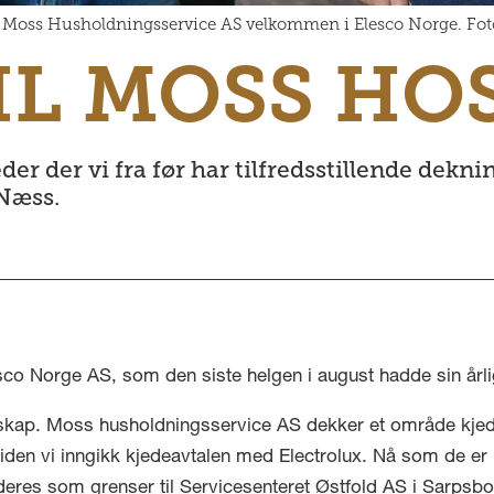
 i Moss Husholdningsservice AS velkommen i Elesco Norge. Fot
IL MOSS HO
eder der vi fra før har tilfredsstillende de
 Næss.
esco Norge AS, som den siste helgen i august hadde sin årl
kap. Moss husholdningsservice AS dekker et område kjeden
den vi inngikk kjedeavtalen med Electrolux. Nå som de er bl
et deres som grenser til Servicesenteret Østfold AS i Sarps