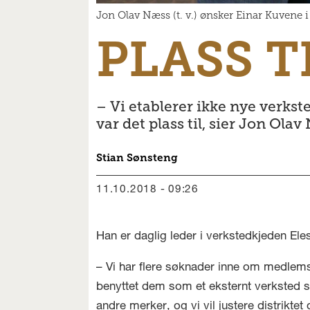
Jon Olav Næss (t. v.) ønsker Einar Kuvene
PLASS T
– Vi etablerer ikke nye verkst
var det plass til, sier Jon Olav
Stian
Sønsteng
11.10.2018 - 09:26
Han er daglig leder i verkstedkjeden El
– Vi har flere søknader inne om medlems
benyttet dem som et eksternt verksted si
andre merker, og vi vil justere distrikt