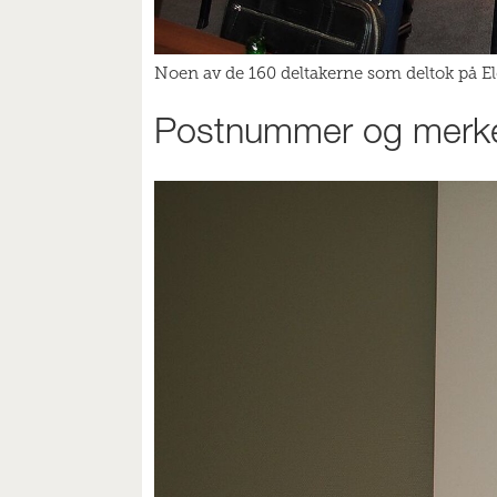
Noen av de 160 deltakerne som deltok på E
Postnummer og merk