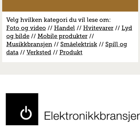
Velg hvilken kategori du vil lese om:
Foto og video
//
Handel
//
H
vitevarer
//
Lyd
og bilde
//
Mobile produkter
//
M
usikkbransjen
//
S
måelektrisk
//
S
pill og
data
//
V
erksted
//
Produkt