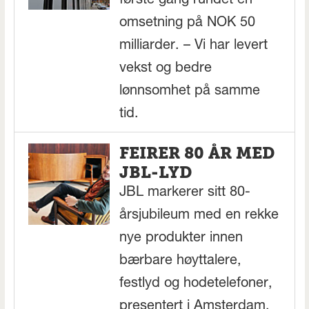
første gang rundet en
omsetning på NOK 50
milliarder. – Vi har levert
vekst og bedre
lønnsomhet på samme
tid.
FEIRER 80 ÅR MED
JBL-LYD
JBL markerer sitt 80-
årsjubileum med en rekke
nye produkter innen
bærbare høyttalere,
festlyd og hodetelefoner,
presentert i Amsterdam.