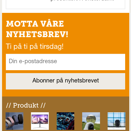
MOTTA VÅRE
NYHETSBREV!
Ti på ti på tirsdag!
// Produkt //