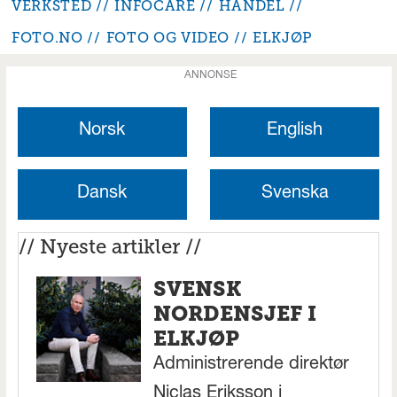
VERKSTED
INFOCARE
HANDEL
FOTO.NO
FOTO OG VIDEO
ELKJØP
ANNONSE
Norsk
English
Dansk
Svenska
// Nyeste artikler //
SVENSK
NORDENSJEF I
ELKJØP
Administrerende direktør
Niclas Eriksson i