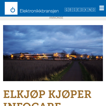
🇬🇧
🇸🇪
🇩🇰
🇳🇴
ANNONSE
ELKJØP KJØPER