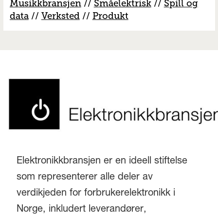
M
usikkbransjen
//
S
måelektrisk
//
S
pill og
data
//
V
erksted
//
Produkt
Elektronikkbransjen er en ideell stiftelse
som representerer alle deler av
verdikjeden for forbrukerelektronikk i
Norge, inkludert leverandører,