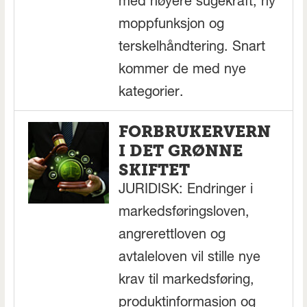
med høyere sugekraft, ny
moppfunksjon og
terskelhåndtering. Snart
kommer de med nye
kategorier.
FORBRUKERVERN
I DET GRØNNE
SKIFTET
JURIDISK: Endringer i
markedsføringsloven,
angrerettloven og
avtaleloven vil stille nye
krav til markedsføring,
produktinformasjon og