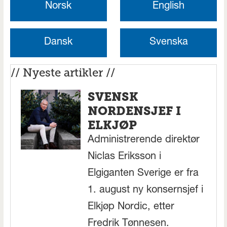
Norsk
English
Dansk
Svenska
// Nyeste artikler //
SVENSK
NORDENSJEF I
ELKJØP
Administrerende direktør
Niclas Eriksson i
Elgiganten Sverige er fra
1. august ny konsernsjef i
Elkjøp Nordic, etter
Fredrik Tønnesen.