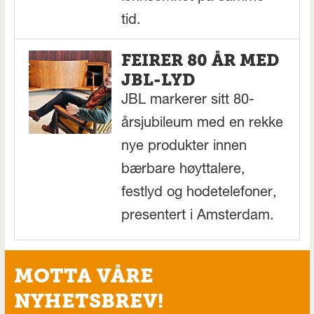
tid.
FEIRER 80 ÅR MED
JBL-LYD
JBL markerer sitt 80-
årsjubileum med en rekke
nye produkter innen
bærbare høyttalere,
festlyd og hodetelefoner,
presentert i Amsterdam.
MOTTA VÅRE
NYHETSBREV!