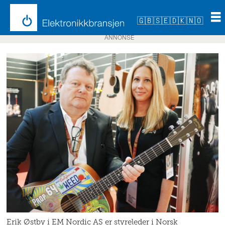
🇬🇧
🇸🇪
🇩🇰
🇳🇴
ANNONSE
Erik Østby i EM Nordic AS er styreleder i Norsk