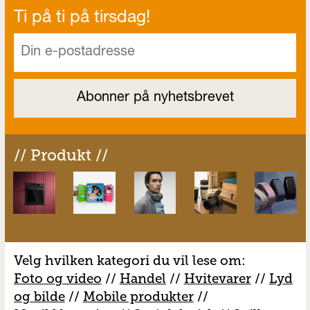
Ti på ti på tirsdag!
// Produkt //
Velg hvilken kategori du vil lese om:
Foto og video
//
Handel
//
H
vitevarer
//
Lyd
og bilde
//
Mobile produkter
//