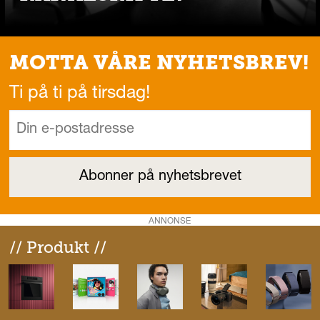
MOTTA VÅRE NYHETSBREV!
Ti på ti på tirsdag!
ANNONSE
// Produkt //