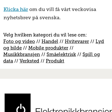
Klicka här
om du vill få vårt veckovisa
nyhetsbrev på svenska.
Velg hvilken kategori du vil lese om:
Foto og video
//
Handel
//
H
vitevarer
//
Lyd
og bilde
//
Mobile produkter
//
M
usikkbransjen
//
S
måelektrisk
//
S
pill og
data
//
V
erksted
//
Produkt