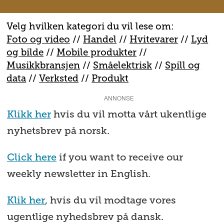
Velg hvilken kategori du vil lese om:
Foto og video
//
Handel
//
H
vitevarer
//
Lyd
og bilde
//
Mobile produkter
//
M
usikkbransjen
//
S
måelektrisk
//
S
pill og
data
//
V
erksted
//
Produkt
ANNONSE
Klikk her
hvis du vil motta vårt ukentlige
nyhetsbrev på norsk.
Click here
if you want to receive our
weekly newsletter in English.
Klik her
, hvis du vil modtage vores
ugentlige nyhedsbrev på dansk.