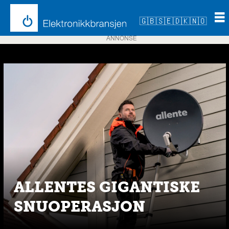
🇬🇧
🇸🇪
🇩🇰
🇳🇴
ANNONSE
Emne:
tv-
tilbydere
ALLENTES GIGANTISKE
SNUOPERASJON