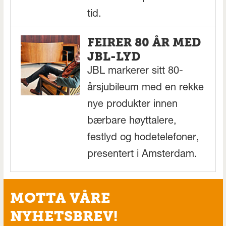
tid.
FEIRER 80 ÅR MED
JBL-LYD
JBL markerer sitt 80-
årsjubileum med en rekke
nye produkter innen
bærbare høyttalere,
festlyd og hodetelefoner,
presentert i Amsterdam.
MOTTA VÅRE
NYHETSBREV!