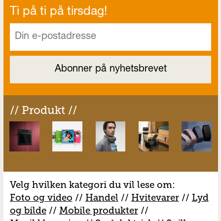
Ti på ti på tirsdag!
// Produkt //
Velg hvilken kategori du vil lese om:
Foto og video
//
Handel
//
H
vitevarer
//
Lyd
og bilde
//
Mobile produkter
//