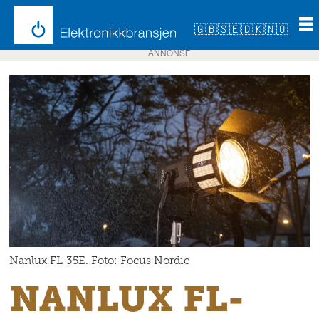
🇬🇧
🇸🇪
🇩🇰
🇳🇴
ANNONSE
Nanlux FL-35E. Foto: Focus Nordic
NANLUX FL-