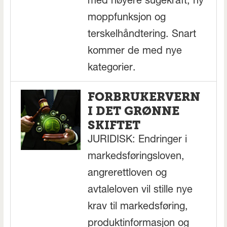
med høyere sugekraft, ny
moppfunksjon og
terskelhåndtering. Snart
kommer de med nye
kategorier.
FORBRUKERVERN
I DET GRØNNE
SKIFTET
JURIDISK: Endringer i
markedsføringsloven,
angrerettloven og
avtaleloven vil stille nye
krav til markedsføring,
produktinformasjon og