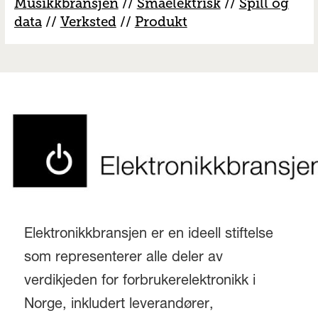
M
usikkbransjen
//
S
måelektrisk
//
S
pill og
data
//
V
erksted
//
Produkt
Elektronikkbransjen er en ideell stiftelse
som representerer alle deler av
verdikjeden for forbrukerelektronikk i
Norge, inkludert leverandører,