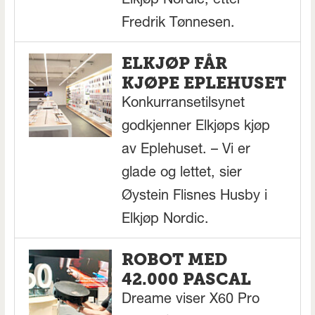
Elkjøp Nordic, etter
Fredrik Tønnesen.
ELKJØP FÅR
KJØPE EPLEHUSET
Konkurransetilsynet
godkjenner Elkjøps kjøp
av Eplehuset. – Vi er
glade og lettet, sier
Øystein Flisnes Husby i
Elkjøp Nordic.
ROBOT MED
42.000 PASCAL
Dreame viser X60 Pro