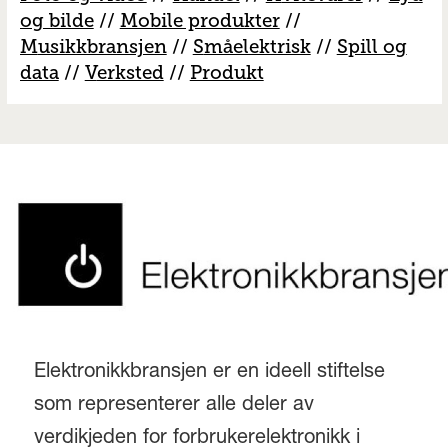
og bilde
//
Mobile produkter
//
M
usikkbransjen
//
S
måelektrisk
//
S
pill og
data
//
V
erksted
//
Produkt
Elektronikkbransjen er en ideell stiftelse
som representerer alle deler av
verdikjeden for forbrukerelektronikk i