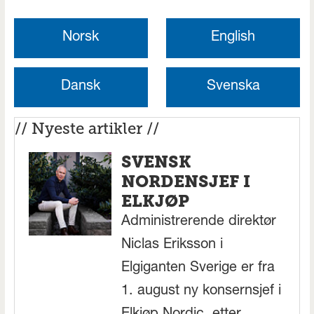
Norsk
English
Dansk
Svenska
// Nyeste artikler //
SVENSK
NORDENSJEF I
ELKJØP
Administrerende direktør
Niclas Eriksson i
Elgiganten Sverige er fra
1. august ny konsernsjef i