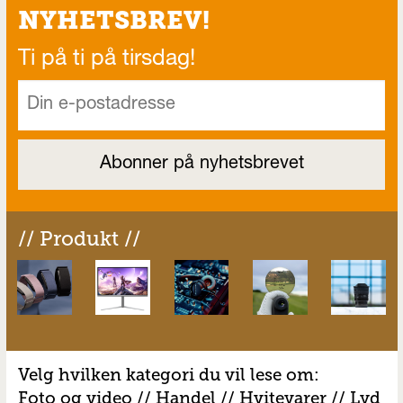
NYHETSBREV!
Ti på ti på tirsdag!
// Produkt //
Velg hvilken kategori du vil lese om:
Foto og video
//
Handel
//
H
vitevarer
//
Lyd