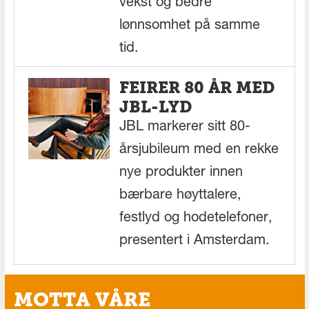
vekst og bedre
lønnsomhet på samme
tid.
FEIRER 80 ÅR MED
JBL-LYD
JBL markerer sitt 80-
årsjubileum med en rekke
nye produkter innen
bærbare høyttalere,
festlyd og hodetelefoner,
presentert i Amsterdam.
MOTTA VÅRE