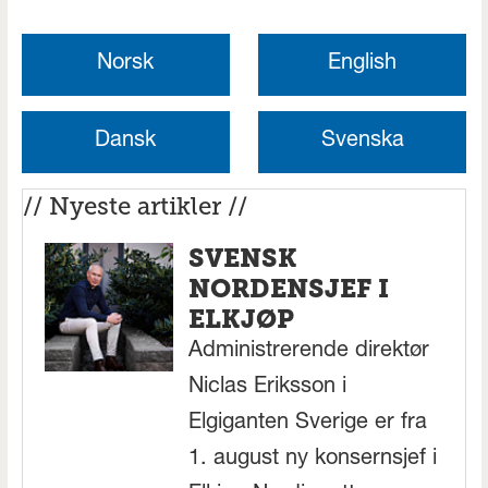
Norsk
English
Dansk
Svenska
// Nyeste artikler //
SVENSK
NORDENSJEF I
ELKJØP
Administrerende direktør
Niclas Eriksson i
Elgiganten Sverige er fra
1. august ny konsernsjef i