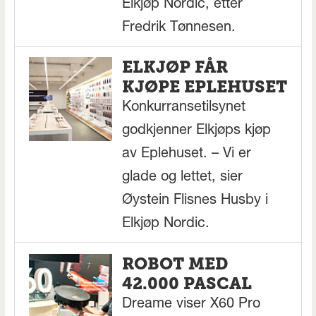
Elkjøp Nordic, etter
Fredrik Tønnesen.
ELKJØP FÅR
KJØPE EPLEHUSET
Konkurransetilsynet
godkjenner Elkjøps kjøp
av Eplehuset. – Vi er
glade og lettet, sier
Øystein Flisnes Husby i
Elkjøp Nordic.
ROBOT MED
42.000 PASCAL
Dreame viser X60 Pro