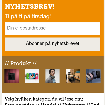
NYHETSBREV!
Ti på ti på tirsdag!
// Produkt //
Velg hvilken kategori du vil lese om: