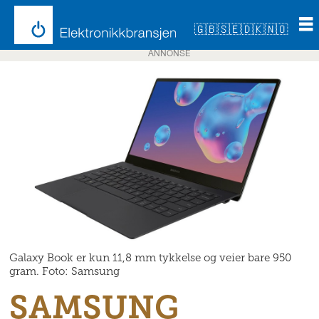
🇬🇧
🇸🇪
🇩🇰
🇳🇴
ANNONSE
Galaxy Book er kun 11,8 mm tykkelse og veier bare 950
gram. Foto: Samsung
SAMSUNG