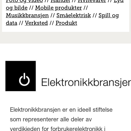
Foto og video
//
Handel
//
H
vitevarer
//
Lyd
og bilde
//
Mobile produkter
//
M
usikkbransjen
//
S
måelektrisk
//
S
pill og
data
//
V
erksted
//
Produkt
Elektronikkbransjen er en ideell stiftelse
som representerer alle deler av
verdikjeden for forbrukerelektronikk i