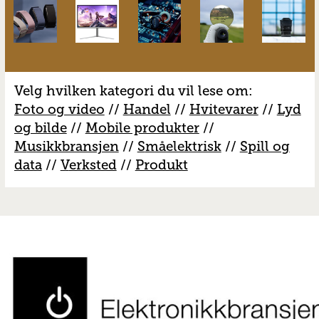
Velg hvilken kategori du vil lese om:
Foto og video
//
Handel
//
H
vitevarer
//
Lyd
og bilde
//
Mobile produkter
//
M
usikkbransjen
//
S
måelektrisk
//
S
pill og
data
//
V
erksted
//
Produkt