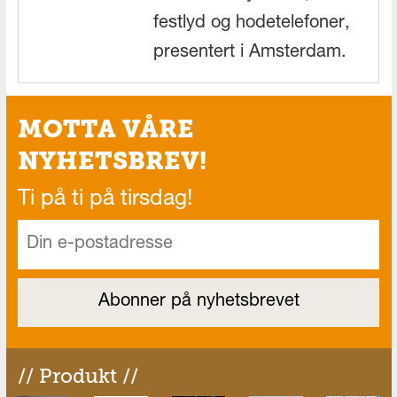
festlyd og hodetelefoner,
presentert i Amsterdam.
MOTTA VÅRE
NYHETSBREV!
Ti på ti på tirsdag!
// Produkt //