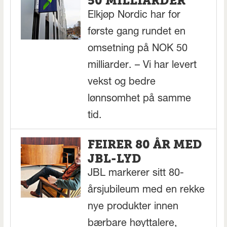
50 MILLIARDER
Elkjøp Nordic har for
første gang rundet en
omsetning på NOK 50
milliarder. – Vi har levert
vekst og bedre
lønnsomhet på samme
tid.
FEIRER 80 ÅR MED
JBL-LYD
JBL markerer sitt 80-
årsjubileum med en rekke
nye produkter innen
bærbare høyttalere,