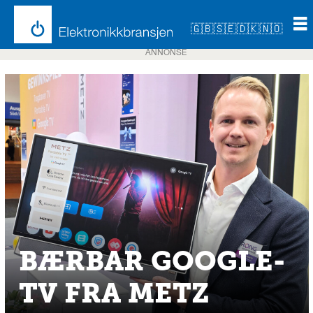
🇬🇧
🇸🇪
🇩🇰
🇳🇴
ANNONSE
BÆRBAR GOOGLE-
TV FRA METZ