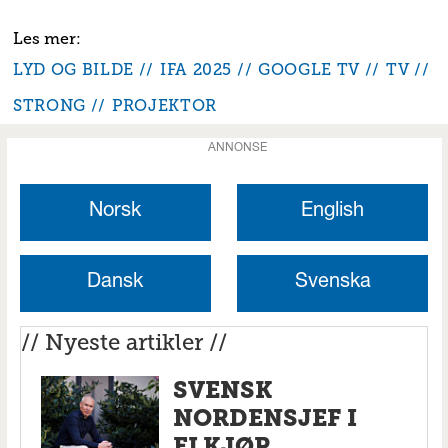
LYD OG BILDE
IFA 2025
GOOGLE TV
TV
STRONG
PROJEKTOR
ANNONSE
Norsk
English
Dansk
Svenska
// Nyeste artikler //
SVENSK
NORDENSJEF I
ELKJØP